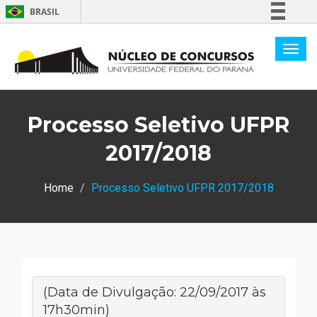
BRASIL
Simplifique!
Comunica BR
Participe
Acesso à informação
Processo Seletivo UFPR
Legislação
Canais
2017/2018
Home
Processo Seletivo UFPR 2017/2018
(Data de Divulgação: 22/09/2017 às
17h30min)