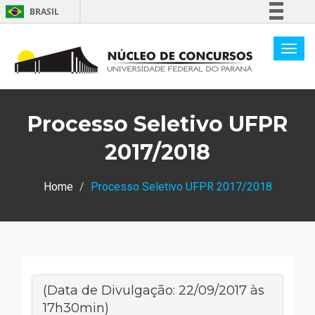
BRASIL
Simplifique!
Comunica BR
Participe
Acesso à informação
Processo Seletivo UFPR
Legislação
Canais
2017/2018
Home
Processo Seletivo UFPR 2017/2018
(Data de Divulgação: 22/09/2017 às
17h30min)