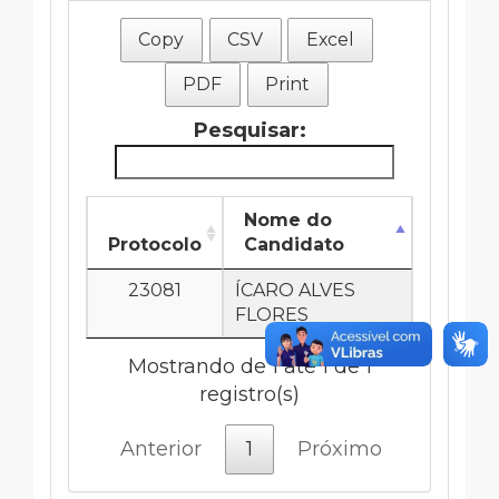
Copy
CSV
Excel
PDF
Print
Pesquisar:
Nome do
Protocolo
Candidato
23081
ÍCARO ALVES
FLORES
Mostrando de 1 até 1 de 1
registro(s)
Anterior
1
Próximo