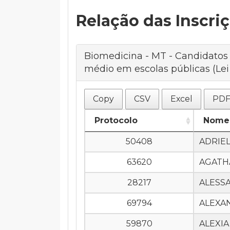
Relação das Inscr
Biomedicina - MT - Candidatos
médio em escolas públicas (Lei n
Copy
CSV
Excel
PD
Protocolo
Nome 
50408
ADRIEL
63620
AGATH
28217
ALESS
69794
ALEXAN
59870
ALEXIA