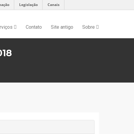
mação
Legislação
Canais
rviços
Contato
Site antigo
Sobre
018