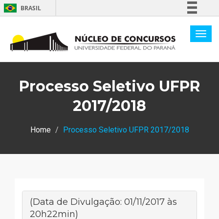
BRASIL
Simplifique!
Comunica BR
Participe
Acesso à informação
Processo Seletivo UFPR
Legislação
Canais
2017/2018
Home
Processo Seletivo UFPR 2017/2018
(Data de Divulgação: 01/11/2017 às
20h22min)