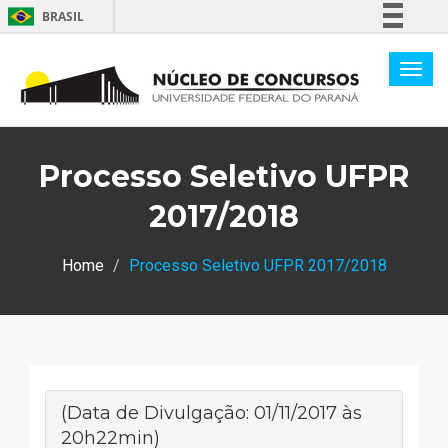
BRASIL
Simplifique!
Comunica BR
Participe
Acesso à informação
Processo Seletivo UFPR
Legislação
Canais
2017/2018
Home
Processo Seletivo UFPR 2017/2018
(Data de Divulgação: 01/11/2017 às
20h22min)