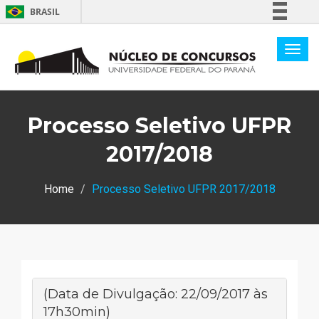
BRASIL
Simplifique!
Comunica BR
Participe
Acesso à informação
Processo Seletivo UFPR
Legislação
Canais
2017/2018
Home
Processo Seletivo UFPR 2017/2018
(Data de Divulgação: 22/09/2017 às
17h30min)