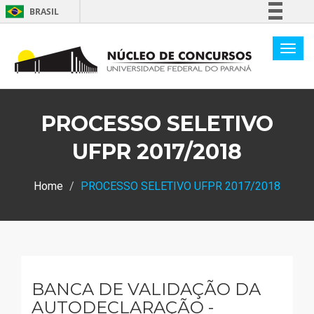
BRASIL
Simplifique!
Comunica BR
Participe
Acesso à informação
PROCESSO SELETIVO
Legislação
Canais
UFPR 2017/2018
Home
PROCESSO SELETIVO UFPR 2017/2018
BANCA DE VALIDAÇÃO DA
AUTODECLARAÇÃO -