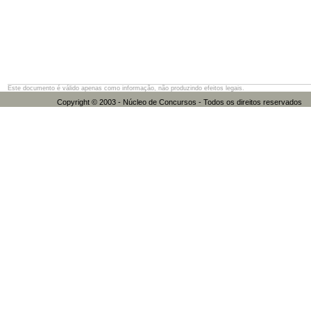
Este documento é válido apenas como informação, não produzindo efeitos legais.
Copyright © 2003 - Núcleo de Concursos - Todos os direitos res