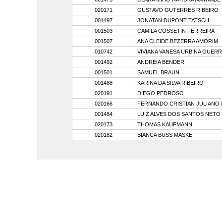
020171
GUSTAVO GUTERRES RIBEIRO
001497
JONATAN DUPONT TATSCH
001503
CAMILA COSSETIN FERREIRA
001507
ANA CLEIDE BEZERRA AMORIM
010742
VIVIANA VANESA URBINA GUER
001492
ANDREIA BENDER
001501
SAMUEL BRAUN
001488
KARINA DA SILVA RIBEIRO
020191
DIEGO PEDROSO
020166
FERNANDO CRISTIAN JULIANO
001484
LUIZ ALVES DOS SANTOS NETO
020173
THOMAS KAUFMANN
020182
BIANCA BUSS MASKE