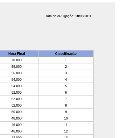
Data da divulgação:
18/03/2011
Nota Final
Classificação
70.000
1
58.000
2
56.000
3
54.000
4
54.000
5
52.000
6
52.000
7
52.000
8
50.000
9
48.000
10
46.000
11
46.000
12
44.000
13