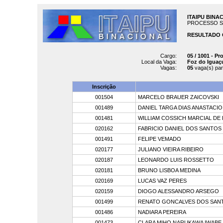
ITAIPU BINA
PROCESSO SELE
RESULTADO 
Cargo:
05 / 1001 - Pr
Local da Vaga:
Foz do Iguaç
Vagas:
05
vaga(s) par
Inscrição
001504
MARCELO BRAUER ZAICOVSKI
001489
DANIEL TARGA DIAS ANASTACIO
001481
WILLIAM COSSICH MARCIAL DE 
020162
FABRICIO DANIEL DOS SANTOS 
001491
FELIPE VEMADO
020177
JULIANO VIEIRA RIBEIRO
020187
LEONARDO LUIS ROSSETTO
020181
BRUNO LISBOA MEDINA
020169
LUCAS VAZ PERES
020159
DIOGO ALESSANDRO ARSEGO
001499
RENATO GONCALVES DOS SAN
001486
NADIARA PEREIRA
001473
CLARA MIHO NARUKAWA IWABE