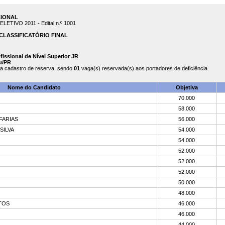
CIONAL
TIVO 2011 - Edital n.º 1001
CLASSIFICATÓRIO FINAL
ofissional de Nível Superior JR
u/PR
a cadastro de reserva, sendo
01
vaga(s) reservada(s) aos portadores de deficiência.
Nome do Candidato
Objetiva
70.000
58.000
FARIAS
56.000
SILVA
54.000
54.000
52.000
52.000
52.000
50.000
48.000
TOS
46.000
46.000
44.000