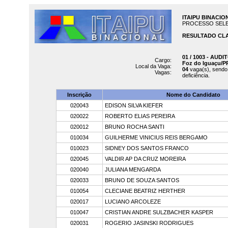
ITAIPU BINACIO
PROCESSO SELETIV
RESULTADO CLA
01 / 1003 - AUDI
Cargo:
Foz do Iguaçu/P
Local da Vaga:
04
vaga(s), send
Vagas:
deficiência.
Inscrição
Nome do Candidato
020043
EDISON SILVA KIEFER
020022
ROBERTO ELIAS PEREIRA
020012
BRUNO ROCHA SANTI
010034
GUILHERME VINICIUS REIS BERGAMO
010023
SIDNEY DOS SANTOS FRANCO
020045
VALDIR AP DA CRUZ MOREIRA
020040
JULIANA MENGARDA
020033
BRUNO DE SOUZA SANTOS
010054
CLECIANE BEATRIZ HERTHER
020017
LUCIANO ARCOLEZE
010047
CRISTIAN ANDRE SULZBACHER KASPER
020031
ROGERIO JASINSKI RODRIGUES