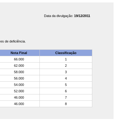
Data da divulgação:
19/12/2011
s de deficiência.
Nota Final
Classificação
66.000
1
62.000
2
58.000
3
56.000
4
54.000
5
52.000
6
46.000
7
46.000
8