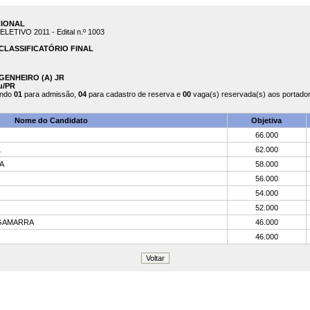
CIONAL
TIVO 2011 - Edital n.º 1003
CLASSIFICATÓRIO FINAL
ENGENHEIRO (A) JR
u/PR
endo
01
para admissão,
04
para cadastro de reserva e
00
vaga(s) reservada(s) aos portadore
Nome do Candidato
Objetiva
66.000
L
62.000
A
58.000
56.000
54.000
52.000
 GAMARRA
46.000
46.000