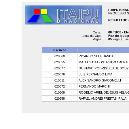
ITAIPU BINA
PROCESSO SELE
RESULTADO 
Cargo:
08 / 1003 - 
Local da Vaga:
Foz do Iguaç
Vagas:
05
vaga(s), s
Inscrição
020660
RICARDO SEIJI HANDA
020655
MATEUS DA COSTA SILVA CABRA
020677
GUSTAVO RODRIGUES DE SOUZ
020676
LUIZ FERNANDO LIMA
010611
ALEX SANDRO GIACOMELLI
020672
FERNANDO MARCHI
010609
ROGELIO ARIEL DEJESUS VELA
020658
RAFAEL ANDREI FREITAS IRALA