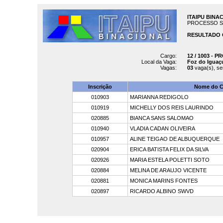
ITAIPU BINA
PROCESSO SELE
RESULTADO 
Cargo:
12 / 1003 - 
Local da Vaga:
Foz do Iguaç
Vagas:
03
vaga(s), s
Inscrição
Nome do C
010903
MARIANNA REDIGOLO
010919
MICHELLY DOS REIS LAURINDO
020885
BIANCA SANS SALOMAO
010940
VLADIA CADAN OLIVEIRA
010957
ALINE TEIGAO DE ALBUQUERQUE
020904
ERICA BATISTA FELIX DA SILVA
020926
MARIA ESTELA POLETTI SOTO
020884
MELINA DE ARAUJO VICENTE
020881
MONICA MARINS FONTES
020897
RICARDO ALBINO SWVD