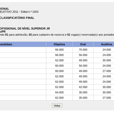
CIONAL
TIVO 2011 - Edital n.º 1003
CLASSIFICATÓRIO FINAL
PROFISSIONAL DE NÍVEL SUPERIOR JR
u/PR
endo
01
para admissão,
02
para cadastro de reserva e
01
vaga(s) reservada(s) aos portadore
andidato
Objetiva
Oral
Auditiva
66.000
70.000
24.000
66.000
56.000
24.000
62.000
49.000
30.000
60.000
56.000
24.000
60.000
49.000
27.000
62.000
49.000
24.000
62.000
49.000
24.000
62.000
42.000
30.000
64.000
35.000
30.000
62.000
35.000
27.000