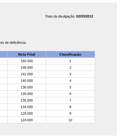
Data da divulgação:
02/03/2012
s de deficiência.
Nota Final
Classificação
160.000
1
146.000
2
141.000
3
140.000
4
136.000
5
135.000
6
135.000
7
134.000
8
129.000
9
124.000
10