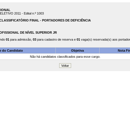
CIONAL
TIVO 2011 - Edital n.º 1003
LASSIFICATÓRIO FINAL - PORTADORES DE DEFICIÊNCIA
PROFISSIONAL DE NÍVEL SUPERIOR JR
endo
01
para admissão,
03
para cadastro de reserva e
01
vaga(s) reservada(s) aos portadore
 do Candidato
Objetiva
Nota Fi
Não há candidatos classificados para esse cargo.