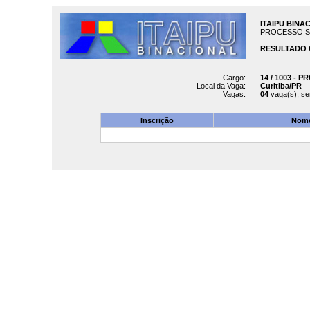
ITAIPU BINA
PROCESSO SELE
RESULTADO C
Cargo:
14 / 1003 - 
Local da Vaga:
Curitiba/PR
Vagas:
04
vaga(s), s
Inscrição
Nome