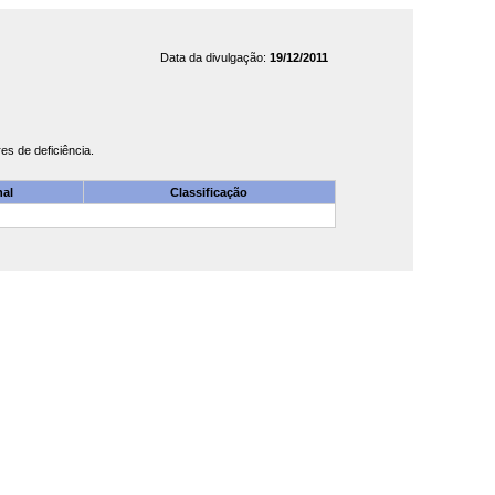
Data da divulgação:
19/12/2011
s de deficiência.
nal
Classificação