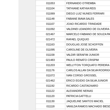
011053
FERNANDO OTREMBA
011104
TATHIANE KATHIA REIS
011069
DIEGO LUIZ NUNES FERRARI
011148
FABIANE BIAVA SALES
011107
JOAO RICARDO TRINDADE
011092
VALDINEI LEANDRO DE OLIVEIRA
021467
MARCELO FABIANO DE SOUZA P
021472
RAFAEL QUIQUIO
011163
DOUGLAS JOSE SCHOFFEN
011095
CAROLINE DE OLIVEIRA
011158
VALDIR SERAFIM JUNIOR
021483
PAULO RENATO CRISPIM
011203
WELLYTON TORQUATO PEREIRA
011176
CARLOS ALLAN DA SILVA RODRI
011072
IVAN CORSO GROSSEL
021462
ERICO EGIDIO DA SILVA JUNIOR
011192
RICARDO CASTAGNARO
011122
ALEXANDRE NEINAS
011120
PATRICIA GATTELLI
011130
JAQUELINE SANTOS MACIEL
011118
VANILDA RAMOS MACHADO BIES