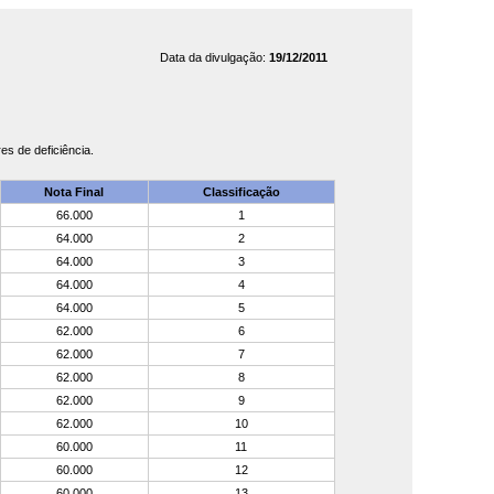
Data da divulgação:
19/12/2011
s de deficiência.
Nota Final
Classificação
66.000
1
64.000
2
64.000
3
64.000
4
64.000
5
62.000
6
62.000
7
62.000
8
62.000
9
62.000
10
60.000
11
60.000
12
60.000
13