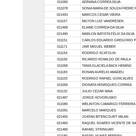
011060
ADRIANA CORREA SILVA
011078
SONIA MARIA DE SOUZA FREIRE 
021493
MARCOS CESAR VIEIRA
011157
MILTON LUIZ VANDRESEN
021468
ELIANE CORREIA DA SILVA
021490
MARLON BATISTA FELIX DA SILVA
011151
CARLOS EDUARDO GREGORIO P
011171
JAIR MIGUEL WEBER
011154
RODRIGO SCATOLIN
011155
RICARDO ROMILDO DE PAULA
011058
TANIA GLACIELA BACK HEMING
011183
RONAN AURELIO AMADEU
011103
RODRIGO RAFAEL GONCALVES
011056
DIONATA HENRIQUES CORREA
011132
JULIO CEZAR MAIA
021487
JORGE HOVORUSKO
011080
WELINTON CAMARGO FERREIRA
011091
MARCELO MARQUES
021455
JOATAN BITENCOURT MILAN
021460
RAQUEL SOARES VICENTE DE S
021480
RAFAEL STRINGARI
011180
RAFAEL NUNES PEREIRA