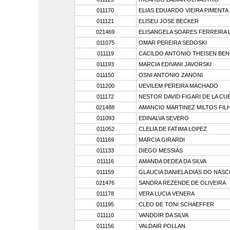
011170
ELIAS EDUARDO VIEIRA PIMENTA
011121
ELISEU JOSE BECKER
021469
ELISANGELA SOARES FERREIRA 
011075
OMAR PEREIRA SEDOSKI
011119
CACILDO ANTONIO THEISEN BEN
011193
MARCIA EDIVANI JAVORSKI
011150
OSNI ANTONIO ZANONI
011200
UEVILEM PEREIRA MACHADO
011172
NESTOR DAVID FIGARI DE LA CU
021488
AMANCIO MARTINEZ MILTOS FIL
011093
EDINALVA SEVERO
011052
CLELIA DE FATIMA LOPEZ
011169
MARCIA GIRARDI
011133
DIEGO MESSIAS
011116
AMANDA DEDEA DA SILVA
011159
GLAUCIA DANIELA DIAS DO NAS
021476
SANDRA REZENDE DE OLIVEIRA
011178
VERA LUCIA VENERA
011195
CLEO DE TONI SCHAEFFER
011110
VANDOIR DA SILVA
011156
VALDAIR POLLAN