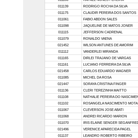
011139
RODRIGO ROCHA DA SILVA
011175
CLAUDIR PEREIRA DOS SANTOS
011061
FABIO ABDON SALES
011098
JAQUELINE DE MATOS JONER
011115
JEFFERSON CADRENAL
011079
RONALDO VAENA
021452
WILSON ANTUNES DE AMORIM
011112
VANDERLEI MIRANDA
011165
DIRLEI TRAJANO DE VARGAS
011161
LUCIANO FERREIRA DA SILVA
021458
CARLOS EDUARDO WAGNER
011085
MICHEL DA ROSA
021447
SORAYA CRISTINA FINGER
011136
CLERI TEREZINHA MAITTO
011108
NATHALIE PEREIRA DO NASCIME
011102
ROSANGELA NASCIMENTO MOTA
011067
CLEVERSON JOSE ABATI
011068
ANDREI RICARDO MARION
011070
IRIS ELAINE SENGER SEGANFRE
021496
VERENICE APARECIDA PAGEL
011137
LEANDRO ROBERTO RIBEIRO