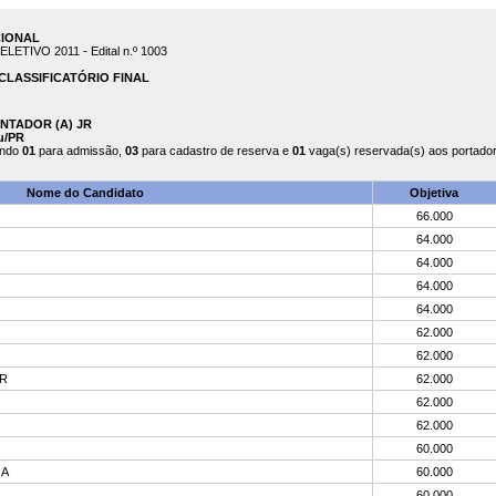
CIONAL
TIVO 2011 - Edital n.º 1003
CLASSIFICATÓRIO FINAL
CONTADOR (A) JR
u/PR
endo
01
para admissão,
03
para cadastro de reserva e
01
vaga(s) reservada(s) aos portadore
Nome do Candidato
Objetiva
66.000
64.000
64.000
64.000
64.000
62.000
62.000
R
62.000
62.000
62.000
60.000
JA
60.000
60.000