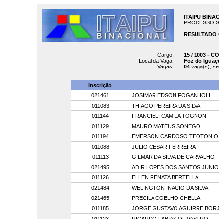
ITAIPU BINA
PROCESSO SELE
RESULTADO 
Cargo:
15 / 1003 - 
Local da Vaga:
Foz do Iguaç
Vagas:
04
vaga(s), s
Inscrição
021461
JOSIMAR EDSON FOGANHOLI
011083
THIAGO PEREIRA DA SILVA
011144
FRANCIELI CAMILA TOGNON
011129
MAURO MATEUS SONEGO
011194
EMERSON CARDOSO TEOTONIO
011088
JULIO CESAR FERREIRA
011113
GILMAR DA SILVA DE CARVALHO
021495
ADIR LOPES DOS SANTOS JUNIO
011126
ELLEN RENATA BERTELLA
021484
WELINGTON INACIO DA SILVA
021465
PRECILA COELHO CHELLA
011185
JORGE GUSTAVO AGUIRRE BOR
011123
RICARDO LABIAK OLIVASTRO