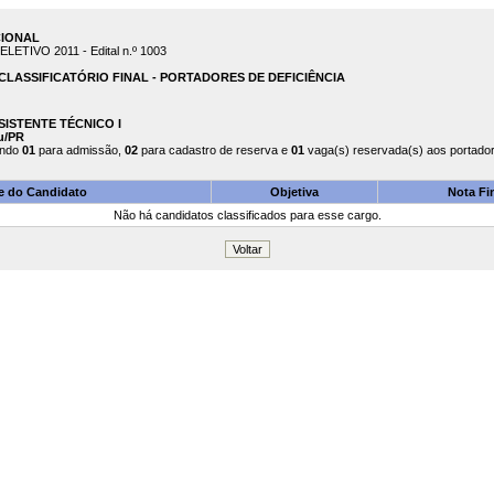
CIONAL
TIVO 2011 - Edital n.º 1003
LASSIFICATÓRIO FINAL - PORTADORES DE DEFICIÊNCIA
ASSISTENTE TÉCNICO I
u/PR
endo
01
para admissão,
02
para cadastro de reserva e
01
vaga(s) reservada(s) aos portadore
 do Candidato
Objetiva
Nota Fi
Não há candidatos classificados para esse cargo.