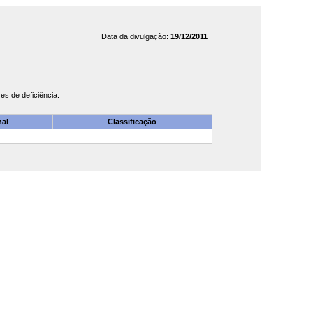
Data da divulgação:
19/12/2011
s de deficiência.
nal
Classificação