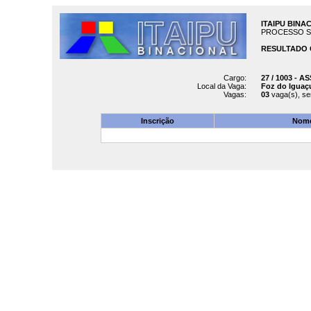
ITAIPU BINA
PROCESSO SELE
RESULTADO C
Cargo:
27 / 1003 - 
Local da Vaga:
Foz do Iguaç
Vagas:
03
vaga(s), s
Inscrição
Nome