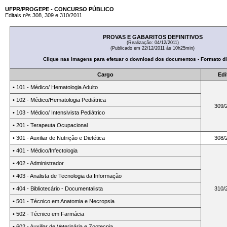
UFPR/PROGEPE - CONCURSO PÚBLICO
Editais nºs 308, 309 e 310/2011
PROVAS E GABARITOS DEFINITIVOS
(Realização: 04/12/2011)
(Publicado em 22
/12/2011 às 10h25min)
Clique nas imagens para efetuar o download dos documentos - Formato di
Cargo
Edi
• 101 - Médico/ Hematologia Adulto
• 102 - Médico/Hematologia Pediátrica
309/
• 103 - Médico/ Intensivista Pediátrico
• 201 - Terapeuta Ocupacional
• 301 - Auxiliar de Nutrição e Dietética
308/
• 401 - Médico/Infectologia
• 402 - Administrador
• 403 - Analista de Tecnologia da Informação
• 404 - Bibliotecário - Documentalista
310/
• 501 - Técnico em Anatomia e Necropsia
• 502 - Técnico em Farmácia
• 602 - Auxiliar de Veterinária e Zootecnia