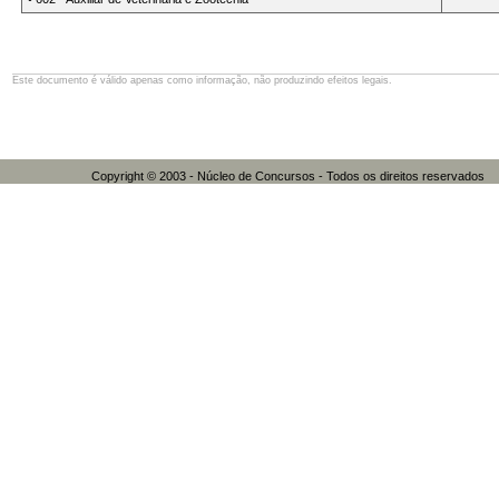
Este documento é válido apenas como informação, não produzindo efeitos legais.
Copyright © 2003 - Núcleo de Concursos - Todos os direitos res