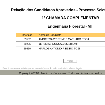
Relação dos Candidatos Aprovados - Processo Selet
1ª CHAMADA COMPLEMENTAR
Engenharia Florestal - MT
Inscrição
Nome do Candidato
39502
ANDRESSA CRISTINE B MACHADO ROSA
39295
JEREMIAS GONCALVES SHIOMI
39430
MARLOS ANTONIO RIBEIRO TOZI
Voltar
Este documento é válido apenas como informação, não produzindo efeitos legais.
Copyright © 2008 - Núcleo de Concursos - Todos os direitos res