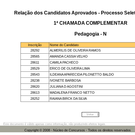
Relação dos Candidatos Aprovados - Processo Selet
1ª CHAMADA COMPLEMENTAR
Pedagogia - N
Inscrição
Nome do Candidato
28292
ALMERILIS DE OLIVEIRA RAMOS
28565
AMANDA CASSIA VELHO
28611
CAMILA PACHECO
28529
ERICO DE OLIVEIRA LIMA
28543
ILDEANA APARECIDA PILONETTO BALDO
28238
IVONETE BARBOSA
28620
JULIANA D AGOSTINI
28613
MADALENA FRANCO NETTO
28252
RAIANA BIRCK DA SILVA
Voltar
Este documento é válido apenas como informação, não produzindo efeitos legais.
Copyright © 2008 - Núcleo de Concursos - Todos os direitos res