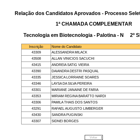
Relação dos Candidatos Aprovados - Processo Selet
1ª CHAMADA COMPLEMENTAR
Tecnologia em Biotecnologia - Palotina - N 2
Inscrição
Nome do Candidato
43309
ALESSANDRA MILACK
43508
ALLAN VINICIOS SACUCHI
43415
ANDREIA SATIG VIEIRA
43390
DAIANDRA DESTRI PASQUAL
43335
JESSICA LORRAINE SOARES
43346
LAYSA DA SILVA PEREIRA
43301
MARIANE JANAINE DE FARIA
43353
MIRIAM REGINA BARATTO NARDI
43306
PAMILA THAIS DOS SANTOS
43291
RAFAEL AUGUSTO LIMBERGER
43430
SANDRA PUGINSKI
43307
SIDNEI BORGES
Voltar