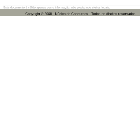
Este documento é válido apenas como informação, não produzindo efeitos legais.
Copyright © 2008 - Núcleo de Concursos - Todos os direitos res