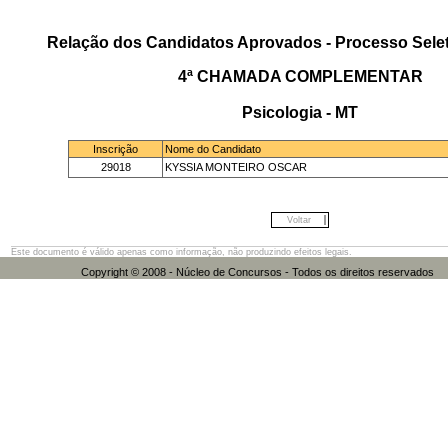
Relação dos Candidatos Aprovados - Processo Selet
4ª CHAMADA COMPLEMENTAR
Psicologia - MT
Inscrição
Nome do Candidato
29018
KYSSIA MONTEIRO OSCAR
Voltar
Este documento é válido apenas como informação, não produzindo efeitos legais.
Copyright © 2008 - Núcleo de Concursos - Todos os direitos res