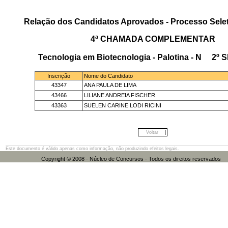
Relação dos Candidatos Aprovados - Processo Selet
4ª CHAMADA COMPLEMENTAR
Tecnologia em Biotecnologia - Palotina - N 2
Inscrição
Nome do Candidato
43347
ANA PAULA DE LIMA
43466
LILIANE ANDREIA FISCHER
43363
SUELEN CARINE LODI RICINI
Voltar
Este documento é válido apenas como informação, não produzindo efeitos legais.
Copyright © 2008 - Núcleo de Concursos - Todos os direitos res