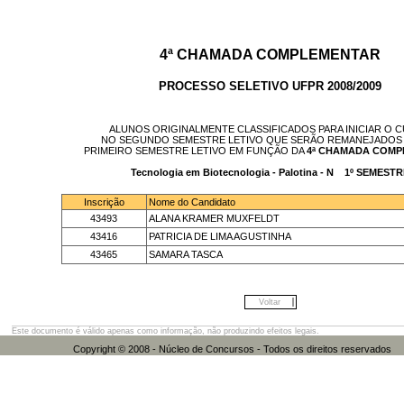
4ª CHAMADA COMPLEMENTAR
PROCESSO SELETIVO UFPR 2008/2009
ALUNOS ORIGINALMENTE CLASSIFICADOS PARA INICIAR O 
NO SEGUNDO SEMESTRE LETIVO QUE SERÃO REMANEJADOS 
PRIMEIRO SEMESTRE LETIVO EM FUNÇÃO DA
4ª CHAMADA COM
Tecnologia em Biotecnologia - Palotina - N 1º SEMEST
Inscrição
Nome do Candidato
43493
ALANA KRAMER MUXFELDT
43416
PATRICIA DE LIMA AGUSTINHA
43465
SAMARA TASCA
Voltar
Este documento é válido apenas como informação, não produzindo efeitos legais.
Copyright © 2008 - Núcleo de Concursos - Todos os direitos res