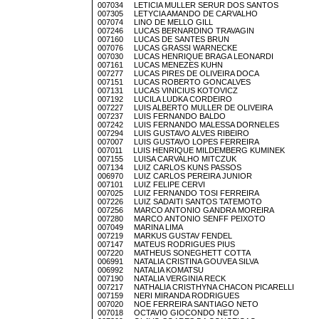
007034 LETICIA MULLER SERUR DOS SANTOS
007305 LETYCIA AMANDO DE CARVALHO
007074 LINO DE MELLO GILL
007246 LUCAS BERNARDINO TRAVAGIN
007160 LUCAS DE SANTES BRUN
007076 LUCAS GRASSI WARNECKE
007030 LUCAS HENRIQUE BRAGA LEONARDI
007161 LUCAS MENEZES KUHN
007277 LUCAS PIRES DE OLIVEIRA DOCA
007151 LUCAS ROBERTO GONCALVES
007131 LUCAS VINICIUS KOTOVICZ
007192 LUCILA LUDKA CORDEIRO
007227 LUIS ALBERTO MULLER DE OLIVEIRA
007237 LUIS FERNANDO BALDO
007242 LUIS FERNANDO MALESSA DORNELES
007294 LUIS GUSTAVO ALVES RIBEIRO
007007 LUIS GUSTAVO LOPES FERREIRA
007011 LUIS HENRIQUE MILDEMBERG KUMINEK
007155 LUISA CARVALHO MITCZUK
007134 LUIZ CARLOS KUNS PASSOS
006970 LUIZ CARLOS PEREIRA JUNIOR
007101 LUIZ FELIPE CERVI
007025 LUIZ FERNANDO TOSI FERREIRA
007226 LUIZ SADAITI SANTOS TATEMOTO
007256 MARCO ANTONIO GANDRA MOREIRA
007280 MARCO ANTONIO SENFF PEIXOTO
007049 MARINA LIMA
007219 MARKUS GUSTAV FENDEL
007147 MATEUS RODRIGUES PIUS
007220 MATHEUS SONEGHETT COTTA
006991 NATALIA CRISTINA GOUVEA SILVA
006992 NATALIA KOMATSU
007190 NATALIA VERGINIA RECK
007217 NATHALIA CRISTHYNA CHACON PICARELLI
007159 NERI MIRANDA RODRIGUES
007020 NOE FERREIRA SANTIAGO NETO
007018 OCTAVIO GIOCONDO NETO