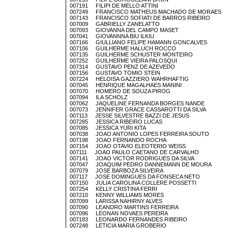
007191 FILIPI DE MELLO ATTINI
007249 FRANCISCO MATHEUS MACHADO DE MORAES
007143 FRANCISCO SOFIATI DE BARROS RIBEIRO
007009 GABRIELLY ZANELATTO
007093 GIOVANNA DEL CAMPO MASET
007041 GIOVANNNA BIU ILKIU
007166 GIULLIANO FELIPE HAMANN GONCALVES
007106 GUILHERME HALUCH ROCCO
007135 GUILHERME SCHUSTER MONTEIRO
007252 GUILHERME VIEIRA PALOSQUI
007314 GUSTAVO PENZ DE AZEVEDO
007156 GUSTAVO TOMIO STEIN
007224 HELOISA GAZZIERO WAHRHAFTIG
007045 HENRIQUE MAGALHAES MANINI
007070 HOMERO DE SOUZA PIROG
007094 ILA SCHOLZ
007062 JAQUELINE FERNANDA BORGES NANDE
007073 JENNIFER GRACE CASSAROTTI DA SILVA
007113 JESSE SILVESTRE BAZZI DE JESUS
007285 JESSICA RIBEIRO LUCAS
007085 JESSICA YURI KITA
007038 JOAO ANTONIO LOPES FERREIRA SOUTO
007198 JOAO FERNANDO ROCHA
007154 JOAO OTAVIO ELEOTERIO WEISS
007111 JOAO PAULO CAETANO DE CARVALHO
007141 JOAO VICTOR RODRIGUES DA SILVA
007047 JOAQUIM PEDRO DANNEMANN DE MOURA
007079 JOSE BARBOZA SILVEIRA
007117 JOSE DOMINGUES DA FONSECA NETO
007150 JULIA CAROLINA COLLERE POSSETTI
007254 KELLY CRISTINA FERRI
007210 KENNY WILLIAMS MORES
007099 LARISSA NAHIRNY ALVES
007090 LEANDRO MARTINS FERREIRA
007096 LEONAN NOVAES PEREIRA
007183 LEONARDO FERNANDES RIBEIRO
007248 LETICIA MARIA GROBERIO