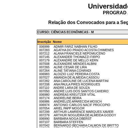
Universidad
PROGRAD /
Relação dos Convocados para a Seg
CURSO: CIÊNCIAS ECONÔMICAS - M
Inscrição Nome
006999 ADMIR FARIZ NABHAN FILHO
007283 AGATHA DO PRADO ACOSTA CHIMENES
007212 ALANA FRANCIELE NEPOMUCENO
007145 ALEXANDER THOMAZZI FIRPO
007179 ALEXANDRE DE MELLO KERN
007008 ALEXANDRE MENDES ALBINI
007265 ALINE CESAR DE LIRA
007264 ALINE TATIANA CONRADI
006983 ALOIZIO LUIZ PEREIRA COSTA
007027 AMANDA DE ALMEIDA CASSOU
007282 ANA CAROLINE DE LUCENA MARTINI
007208 ANA PAULA PIRES RODRIGUES
007110 ANDRE LARA DE SOUZA
007050 ANDRE LUIS DOS SANTOS CAXEIRO
006980 ANDREAS KREUTZER VITAL
007174 ANDRELINE BEIRA
006986 ANDRELIZE APARECIDA WOSCH
006974 ANTONIO CARLOS NACIF PROCOPIO
007054 ARIEL PAPP MOGOR
007299 ARTHUR LAWRENCE MARQUES XAVIER
007279 ARTHUR NOGUEIRA DE ALMEIDA GODOY
006990 BARBARA NOGA OBERST
007107 BARBARA STEFFEN
007042 BERNARDO BECHARA CALMON DE BRITTO