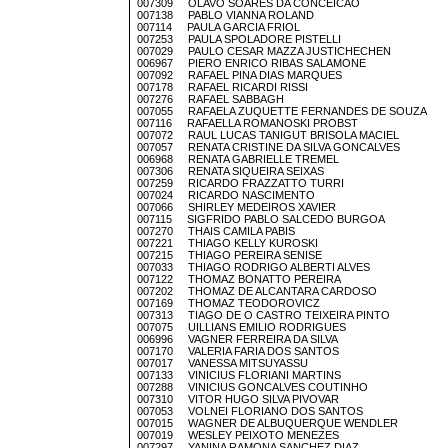
007309 OLAVO SOARES DA CONCEICAO
007138 PABLO VIANNA ROLAND
007114 PAULA GARCIA FRIOL
007253 PAULA SPOLADORE PISTELLI
007029 PAULO CESAR MAZZA JUSTICHECHEN
006967 PIERO ENRICO RIBAS SALAMONE
007092 RAFAEL PINA DIAS MARQUES
007178 RAFAEL RICARDI RISSI
007276 RAFAEL SABBAGH
007055 RAFAELA ZUQUETTE FERNANDES DE SOUZA
007116 RAFAELLA ROMANOSKI PROBST
007072 RAUL LUCAS TANIGUT BRISOLA MACIEL
007057 RENATA CRISTINE DA SILVA GONCALVES
006968 RENATA GABRIELLE TREMEL
007306 RENATA SIQUEIRA SEIXAS
007259 RICARDO FRAZZATTO TURRI
007024 RICARDO NASCIMENTO
007066 SHIRLEY MEDEIROS XAVIER
007115 SIGFRIDO PABLO SALCEDO BURGOA
007270 THAIS CAMILA PABIS
007221 THIAGO KELLY KUROSKI
007215 THIAGO PEREIRA SENISE
007033 THIAGO RODRIGO ALBERTI ALVES
007122 THOMAZ BONATTO PEREIRA
007202 THOMAZ DE ALCANTARA CARDOSO
007169 THOMAZ TEODOROVICZ
007313 TIAGO DE O CASTRO TEIXEIRA PINTO
007075 UILLIANS EMILIO RODRIGUES
006996 VAGNER FERREIRA DA SILVA
007170 VALERIA FARIA DOS SANTOS
007017 VANESSA MITSUYASSU
007133 VINICIUS FLORIANI MARTINS
007288 VINICIUS GONCALVES COUTINHO
007310 VITOR HUGO SILVA PIVOVAR
007053 VOLNEI FLORIANO DOS SANTOS
007015 WAGNER DE ALBUQUERQUE WENDLER
007019 WESLEY PEIXOTO MENEZES
007297 YANINA RAMONA SANCHEZ DIAZ