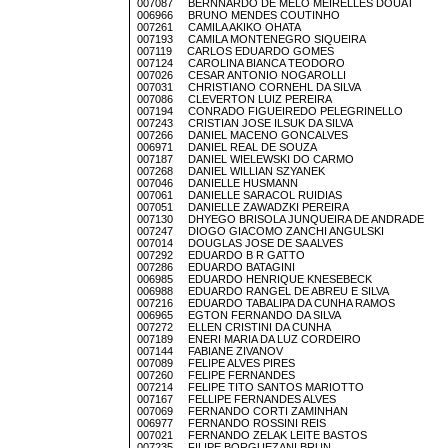
007087 BERNNARDO DE MELO MEIRELLES DOUAT
006966 BRUNO MENDES COUTINHO
007261 CAMILA AKIKO OHATA
007193 CAMILA MONTENEGRO SIQUEIRA
007119 CARLOS EDUARDO GOMES
007124 CAROLINA BIANCA TEODORO
007026 CESAR ANTONIO NOGAROLLI
007031 CHRISTIANO CORNEHL DA SILVA
007086 CLEVERTON LUIZ PEREIRA
007194 CONRADO FIGUEIREDO PELEGRINELLO
007243 CRISTIAN JOSE ILSUK DA SILVA
007266 DANIEL MACENO GONCALVES
006971 DANIEL REAL DE SOUZA
007187 DANIEL WIELEWSKI DO CARMO
007268 DANIEL WILLIAN SZYANEK
007046 DANIELLE HUSMANN
007061 DANIELLE SARACOL RUIDIAS
007051 DANIELLE ZAWADZKI PEREIRA
007130 DHYEGO BRISOLA JUNQUEIRA DE ANDRADE
007247 DIOGO GIACOMO ZANCHI ANGULSKI
007014 DOUGLAS JOSE DE SA ALVES
007292 EDUARDO B R GATTO
007286 EDUARDO BATAGINI
006985 EDUARDO HENRIQUE KNESEBECK
006988 EDUARDO RANGEL DE ABREU E SILVA
007216 EDUARDO TABALIPA DA CUNHA RAMOS
006965 EGTON FERNANDO DA SILVA
007272 ELLEN CRISTINI DA CUNHA
007189 ENERI MARIA DA LUZ CORDEIRO
007144 FABIANE ZIVANOV
007089 FELIPE ALVES PIRES
007260 FELIPE FERNANDES
007214 FELIPE TITO SANTOS MARIOTTO
007167 FELLIPE FERNANDES ALVES
007069 FERNANDO CORTI ZAMINHAN
006977 FERNANDO ROSSINI REIS
007021 FERNANDO ZELAK LEITE BASTOS
007235 FILIPE BORGUEZANI BRUN