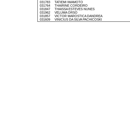
031783 TATIEMI IWAMOTO
031764 THAIRINE CORDEIRO
031847 THAISSA ESTEVES NUNES
031962 VELUMA ORSO
031857 VICTOR MAROSTICA DANDREA
031609 VINICIUS DA SILVA PACHICOSKI