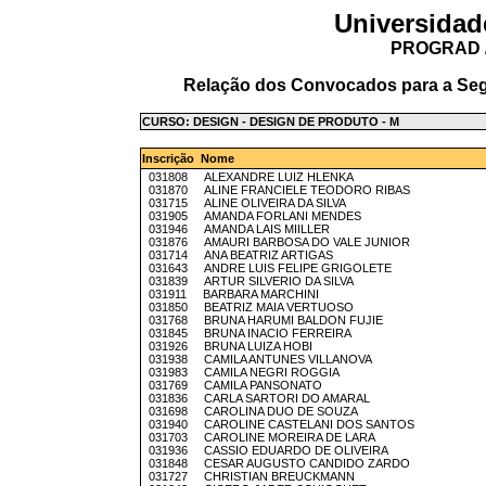
Universidad
PROGRAD /
Relação dos Convocados para a Seg
CURSO: DESIGN - DESIGN DE PRODUTO - M
Inscrição Nome
031808 ALEXANDRE LUIZ HLENKA
031870 ALINE FRANCIELE TEODORO RIBAS
031715 ALINE OLIVEIRA DA SILVA
031905 AMANDA FORLANI MENDES
031946 AMANDA LAIS MIILLER
031876 AMAURI BARBOSA DO VALE JUNIOR
031714 ANA BEATRIZ ARTIGAS
031643 ANDRE LUIS FELIPE GRIGOLETE
031839 ARTUR SILVERIO DA SILVA
031911 BARBARA MARCHINI
031850 BEATRIZ MAIA VERTUOSO
031768 BRUNA HARUMI BALDON FUJIE
031845 BRUNA INACIO FERREIRA
031926 BRUNA LUIZA HOBI
031938 CAMILA ANTUNES VILLANOVA
031983 CAMILA NEGRI ROGGIA
031769 CAMILA PANSONATO
031836 CARLA SARTORI DO AMARAL
031698 CAROLINA DUO DE SOUZA
031940 CAROLINE CASTELANI DOS SANTOS
031703 CAROLINE MOREIRA DE LARA
031936 CASSIO EDUARDO DE OLIVEIRA
031848 CESAR AUGUSTO CANDIDO ZARDO
031727 CHRISTIAN BREUCKMANN