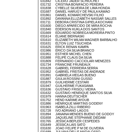
031842 CICERO JADER SCHIOCHET
031732 CRISTINA BONIFACIO PEREIRA
031838 CYBELLE SILVEIRA DE LIMA HONDA
031687 DANIEL HARUGY DE PAULA KAWAO
031861 DANIEL KOMARCHEVSKI FILHO
031892 DAYANNA ELLIZABETH NASSAR SALLES
031711 DEBORA CRISTINA GIPIELA KOCHANI
031600 DIEGO APARECIDO DE MIRA ROCHA
031840 EDERSON KUKLA DOS SANTOS
031669 EDUARDO NOBREGA MOREIRA PINTO
031614 ELIANE BIERNASKI
031610 ELIZABETH WILMA WAGNER BARBALHO
031631 ELTON LUIZ TSUCHIDA
031625 ERICK RENAN KAMPA
031986 ERICO DA SILVA BRANCO
031951 ESTHER MICHEL CHEN
031888 FELIPE CLAUS DA SILVA
031809 FERNANDO CACCIOLARI MENEZES
031734 FRANCINE FRUNEAUX
031628 GABRIEL FERREIRA SERRA
031952 GABRIEL FREITAS DE ANDRADE
031891 GABRIELA VIEGAS BUENO
031887 GIULIA ROSSINI GUSSO
031879 GUILHERME CESTARI
031947 GUILHERME FUKASAWA
031636 GUSTAVO FRISOLI VIEIRA
031632 GUSTAVO HENRIQUE SANTOS SILVA
031979 HANNA DEUTSCHER
031752 HEND KARIME AYOUB
031886 HENRIQUE MARTINS GODENY
031963 ISABELA ZILLI RIBEIRO
031728 IVO ADRIANO LAGOS
031894 JANAINA MENDES BUENO DE GODOY
031658 JAQUELINE STEPHANIE DIEDAM
031765 JESSICA BEPLER CESPEDES
031649 JESSICA LAIS SATO
031630 JOAO FELIPE P M DE OLIVEIRA
031689 JULIANA DELLE MADALOSSO