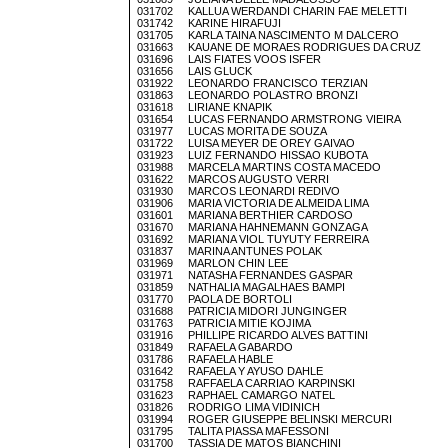
031702 KALLUA WERDANDI CHARIN FAE MELETTI
031742 KARINE HIRAFUJI
031705 KARLA TAINA NASCIMENTO M DALCERO
031663 KAUANE DE MORAES RODRIGUES DA CRUZ
031696 LAIS FIATES VOOS ISFER
031656 LAIS GLUCK
031922 LEONARDO FRANCISCO TERZIAN
031863 LEONARDO POLASTRO BRONZI
031618 LIRIANE KNAPIK
031654 LUCAS FERNANDO ARMSTRONG VIEIRA
031977 LUCAS MORITA DE SOUZA
031722 LUISA MEYER DE OREY GAIVAO
031923 LUIZ FERNANDO HISSAO KUBOTA
031988 MARCELA MARTINS COSTA MACEDO
031622 MARCOS AUGUSTO VERRI
031930 MARCOS LEONARDI REDIVO
031906 MARIA VICTORIA DE ALMEIDA LIMA
031601 MARIANA BERTHIER CARDOSO
031670 MARIANA HAHNEMANN GONZAGA
031692 MARIANA VIOL TUYUTY FERREIRA
031837 MARINA ANTUNES POLAK
031969 MARLON CHIN LEE
031971 NATASHA FERNANDES GASPAR
031859 NATHALIA MAGALHAES BAMPI
031770 PAOLA DE BORTOLI
031688 PATRICIA MIDORI JUNGINGER
031763 PATRICIA MITIE KOJIMA
031916 PHILLIPE RICARDO ALVES BATTINI
031849 RAFAELA GABARDO
031786 RAFAELA HABLE
031642 RAFAELA Y AYUSO DAHLE
031758 RAFFAELA CARRIAO KARPINSKI
031623 RAPHAEL CAMARGO NATEL
031826 RODRIGO LIMA VIDINICH
031994 ROGER GIUSEPPE BELINSKI MERCURI
031795 TALITA PIASSA MAFESSONI
031700 TASSIA DE MATOS BIANCHINI