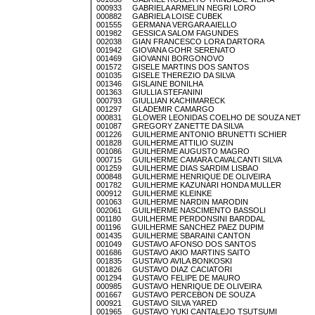
000933 GABRIELA ARMELIN NEGRI LORO
000882 GABRIELA LOISE CUBEK
001555 GERMANA VERGARA AIELLO
001982 GESSICA SALOM FAGUNDES
002038 GIAN FRANCESCO LORA DARTORA
001942 GIOVANA GOHR SERENATO
001469 GIOVANNI BORGONOVO
001572 GISELE MARTINS DOS SANTOS
001035 GISELE THEREZIO DA SILVA
001346 GISLAINE BONILHA
001363 GIULLIA STEFANINI
000793 GIULLIAN KACHIMARECK
001297 GLADEMIR CAMARGO
000831 GLOWER LEONIDAS COELHO DE SOUZA NET
001087 GREGORY ZANETTE DA SILVA
001226 GUILHERME ANTONIO BRUNETTI SCHIER
001828 GUILHERME ATTILIO SUZIN
001086 GUILHERME AUGUSTO MAGRO
000715 GUILHERME CAMARA CAVALCANTI SILVA
001259 GUILHERME DIAS SARDIM LISBAO
000848 GUILHERME HENRIQUE DE OLIVEIRA
001782 GUILHERME KAZUNARI HONDA MULLER
000912 GUILHERME KLEINKE
001063 GUILHERME NARDIN MARODIN
002061 GUILHERME NASCIMENTO BASSOLI
001180 GUILHERME PERDONSINI BARDDAL
001196 GUILHERME SANCHEZ PAEZ DUPIM
001435 GUILHERME SBARAINI CANTON
001049 GUSTAVO AFONSO DOS SANTOS
001686 GUSTAVO AKIO MARTINS SAITO
001835 GUSTAVO AVILA BONKOSKI
001826 GUSTAVO DIAZ CACIATORI
001294 GUSTAVO FELIPE DE MAURO
000985 GUSTAVO HENRIQUE DE OLIVEIRA
001667 GUSTAVO PERCEBON DE SOUZA
000921 GUSTAVO SILVA YARED
001965 GUSTAVO YUKI CANTALEJO TSUTSUMI