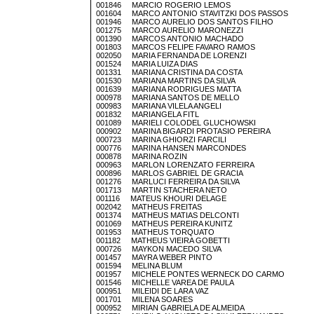
001846 MARCIO ROGERIO LEMOS
001604 MARCO ANTONIO STAVITZKI DOS PASSOS
001946 MARCO AURELIO DOS SANTOS FILHO
001275 MARCO AURELIO MARONEZZI
001390 MARCOS ANTONIO MACHADO
001803 MARCOS FELIPE FAVARO RAMOS
002050 MARIA FERNANDA DE LORENZI
001524 MARIA LUIZA DIAS
001331 MARIANA CRISTINA DA COSTA
001530 MARIANA MARTINS DA SILVA
001639 MARIANA RODRIGUES MATTA
000978 MARIANA SANTOS DE MELLO
000983 MARIANA VILELA ANGELI
001832 MARIANGELA FITL
001089 MARIELI COLODEL GLUCHOWSKI
000902 MARINA BIGARDI PROTASIO PEREIRA
000723 MARINA GHIORZI FARCILI
000776 MARINA HANSEN MARCONDES
000878 MARINA ROZIN
000963 MARLON LORENZATO FERREIRA
000896 MARLOS GABRIEL DE GRACIA
001276 MARLUCI FERREIRA DA SILVA
001713 MARTIN STACHERA NETO
001116 MATEUS KHOURI DELAGE
002042 MATHEUS FREITAS
001374 MATHEUS MATIAS DELCONTI
001069 MATHEUS PEREIRA KUNITZ
001953 MATHEUS TORQUATO
001182 MATHEUS VIEIRA GOBETTI
000726 MAYKON MACEDO SILVA
001457 MAYRA WEBER PINTO
001594 MELINA BLUM
001957 MICHELE PONTES WERNECK DO CARMO
001546 MICHELLE VAREA DE PAULA
000951 MILEIDI DE LARA VAZ
001701 MILENA SOARES
000952 MIRIAN GABRIELA DE ALMEIDA