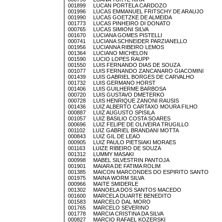
001899 LUCAN PORTELA CARDOZO
001996 LUCAS EMMANUEL FRITSCHY DE ARAUJO
001990 LUCAS GOETZKE DE ALMEIDA
001773 LUCAS PINHEIRO DI DONATO
000765 LUCAS SIMIONI SILVA
001670 LUCIANA GOMES PISTELLI
000741 LUCIANA SCHNEIDER PARZIANELLO
001956 LUCIANNA RIBEIRO LEMOS
001364 LUCIANO MICHELON
001590 LUCIO LOPES RAUPP
001550 LUIS FERNANDO DIAS DE SOUZA
001077 LUIS FERNANDO ZANCANARO GIACOMINI
001439 LUIS GABRIEL BORGES DE CARVALHO
001732 LUIS GERMANO HORST
001406 LUIS GUILHERME BARBOSA
000720 LUIS GUSTAVO DMETERKO
000728 LUIS HENRIQUE ZANONI RAUSIS
001436 LUIZ ALBERTO CARTAXO MOURA FILHO
000887 LUIZ AUGUSTO SPISILA
001057 LUIZ BASILIO COSTA SOARES
000696 LUIZ FELIPE DE OLIVEIRA TRUGILLO
001102 LUIZ GABRIEL BRANDANI MOTTA
000843 LUIZ GIL DE LEAO
000905 LUIZ PAULO PIETSIAKI MORAES
001163 LUIZE RIBEIRO DE SOUZA
001312 LUMMY MASAKI
000998 MABEL SILVESTRIN PANTOJA
001901 MAIARA DE FATIMA ROLIM
001385 MAICON MARCONDES DO ESPIRITO SANTO
001975 MAINA WORM SILVA
000966 MAITE SMIDERLE
001302 MANOELA DOS SANTOS MACEDO
001600 MARCELA DUARTE BENEDITO
001583 MARCELO DAL MORO
001765 MARCELO SEVERINO
001778 MARCIA CRISTINA DA SILVA
000827 MARCIO RAFAEL KOZERSKI