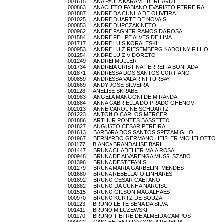
001615 ANA PAULA KARAM EBERHARDT
000863 ANACLETO FABIANO EVARISTO FERREIRA
001887 ANDRE DA CUNHA DE OLIVEIRA
001025 ANDRE DUARTE DE NOVAIS
000853 ANDRE DUPCZAK NETO
000962 ANDRE FAGNER RAMOS DA ROSA
001584 ANDRE FELIPE ALVES DE LIMA
001717 ANDRE LUIS KORALESKI
000953 ANDRE LUIZ RIESEMBERG NADOLNY FILHO
001254 ANDRE LUIZ VIDORETO
001249 ANDREI MULLER
001734 ANDREIA CRISTINA FERREIRA BONFADA
001871 ANDRESSA DOS SANTOS CORTIANO
000859 ANDRESSA VALARINI TURBAY
001669 ANDY JOSE SILVEIRA
001128 ANELISE SKRABE
001983 ANGELA MANGONI DE MIRANDA
001884 ANNA GABRIELLA DO PRADO GHENOV
002013 ANNE CAROLINE SCHUARTZ
001223 ANTONIO CARLOS MERCER
001886 ARTHUR PONTES BASSETTO
001827 AUGUSTO CESAR PEREIRA
001613 BARBARA DOS SANTOS SPEZAMIGLIO
001967 BERNARDO GERMANO HEISLER MICHELOTTO
001177 BIANCA BRANDALISE BARIL
001447 BRUNA CHADELIER MAIA ROSA
000948 BRUNA DE ALVARENGA MUSSI SZABO
001396 BRUNA DESTEFANIS
001279 BRUNA MARIA GARBELINI MENDES
001680 BRUNA REBELLATO LINHARES
001892 BRUNO CESAR CAETANO
001882 BRUNO DA CUNHA NARCISO
001515 BRUNO GILSON MAGALHAES
000970 BRUNO KURTZ DE SOUZA
001123 BRUNO LEITE SENA DA SILVA
001411 BRUNO MILCZEWSKI
001170 BRUNO TIETRE DE ALMEIDA CAMPOS
000922 CAIO HELENO DA COSTA PEREIRA