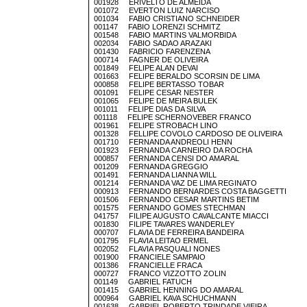
001928 ERIVELTO DE ALMEIDA
001072 EVERTON LUIZ NARCISO
001034 FABIO CRISTIANO SCHNEIDER
001147 FABIO LORENZI SCHMITZ
001548 FABIO MARTINS VALMORBIDA
002034 FABIO SADAO ARAZAKI
001430 FABRICIO FARENZENA
000714 FAGNER DE OLIVEIRA
001849 FELIPE ALAN DEVAI
001663 FELIPE BERALDO SCORSIN DE LIMA
000858 FELIPE BERTASSO TOBAR
001091 FELIPE CESAR NESTER
001065 FELIPE DE MEIRA BULEK
001011 FELIPE DIAS DA SILVA
001118 FELIPE SCHERNOVEBER FRANCO
001961 FELIPE STROBACH LINO
001328 FELLIPE COVOLO CARDOSO DE OLIVEIRA
001710 FERNANDA ANDREOLI HENN
001923 FERNANDA CARNEIRO DA ROCHA
000857 FERNANDA CENSI DO AMARAL
001209 FERNANDA GREGGIO
001491 FERNANDA LIANNA WILL
001214 FERNANDA VAZ DE LIMA REGINATO
000913 FERNANDO BERNARDES COSTA BAGGETTI
001506 FERNANDO CESAR MARTINS BETIM
001575 FERNANDO GOMES STECHMAN
041757 FILIPE AUGUSTO CAVALCANTE MIACCI
001830 FILIPE TAVARES WANDERLEY
000707 FLAVIA DE FERREIRA BANDEIRA
001795 FLAVIA LEITAO ERMEL
002052 FLAVIA PASQUALI NONES
001900 FRANCIELE SAMPAIO
001386 FRANCIELLE FRACA
000727 FRANCO VIZZOTTO ZOLIN
001149 GABRIEL FATUCH
001415 GABRIEL HENNING DO AMARAL
000964 GABRIEL KAVA SCHUCHMANN
001638 GABRIEL ROBERTO TRINDADE VIEIRA