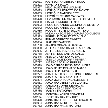
001071 HALYSSON ANDERSSON ROSA
001291 HAMILTON SUZUKI
001927 HELOISA SERAPHIM DUMKE
001073 HENRIQUE LIPAROTTI DO MONTE
002053 HENRIQUE MATEUS LEITE
000950 HERON CRISTIANO MASSARO
001428 HEVERSON LUIZ SANTOS DE OLIVEIRA
001890 HIAGO HENRIQUE BERTUOL
001903 HUGO LEONARDO GALDINO DE OLIVEIRA
001542 HUGO LEONARDO LOUREIRO
000980 HUGO MITSUTERU SUZUKI FILHO
001567 HULYAN ANZOATEGUI GUAJARDO CUEVAS
001313 INGRITH ELZA BAPTISTA BUENO
002054 IRUAMA BARROZO TAVARES
001084 JAKELINE ZAMPIERI
000798 JANAINA GONZAGA DA SILVA
000850 JEFERSON SANTIAGO DE ALENCAR
000906 JEFFERSON LUIZ CHEZANOSKI
001788 JENIFER DOS SANTOS GALLO
001845 JESSICA GABARDO KOSAK
001918 JESSICA VALENDORFF PEREIRA
000797 JHESSICA BORMIO RUFFINI
000879 JOAO CARLOS ROSSI DE OLIVEIRA
001936 JOAO FELIPE KRAMA DE MATOS
001070 JOAO FILIPE NOVASTZKI
001277 JOAO PAULO SCHLICHTING FERNANDES
001948 JOAO PAULO SOUZA PEREZ
001824 JOAO VICTOR GONCALVES SERT
001551 JOAO WANDERLEY DE LIZ ORTIZ
001606 JOELSON GOMES DE ARAUJO
001523 JOHANNES DA SILVA ADACHI
001225 JONAS LINS MOTTIM
001008 JONATHAN ABREU SEGANTINI
001194 JONATHAN BAN KEN RUY
001420 JONATHAN LUIS KLERING KOWALESKI
001094 JONATHAN MEDEIROS SPITZ
000713 JONATHAN VALLE MARIANO