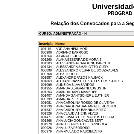
Universidad
PROGRAD /
Relação dos Convocados para a Seg
CURSO: ADMINISTRAÇÃO - N
Inscrição Nome
001115 ADRIANA HEMI MORI
000908 ADRIANO BARROSO
001264 AILANA CECILIO
001260 ALANA BESERRA DE MORAIS
001303 ALESSANDRA CAROLINE BARCHIK
001434 ALESSANDRA SMANIOTTO CURY
000898 ALESSANDRO CESAR DE SOUZA ALVES
000768 ALEX TURCO
001557 ALEXANDRE PAZOS NAUIACK
001863 ALEXANE BASSETTI SALLES DOS SANTOS
001099 ALINE DA SILVA BARROS
001955 AMANDA BERGAMINI AUGUSTIN
001253 AMANDA DAVID MAMEDES
001407 AMANDA GANTSCHEF LIEUTHIER
000799 AMANDA PIEPER
001081 ANA CAROLINA ROSSO DE OLIVEIRA
001739 ANA CAROLINA SANTANA DE REZENDE
001837 ANA CAROLINY BAHNIUK BRITO
001326 ANA CLAUDIA HENN ALVES
001471 ANA FLAVIA R C DE MATTOS PESSOA
001866 ANA LUCIA GONCALVES SERT
001970 ANA LUIZA NOLF DE ESPINDOLA
000926 ANA LUIZA PEDROSO
000979 ANA PAULA DO NASCIMENTO