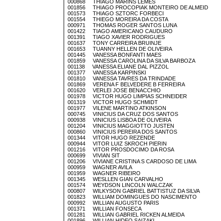
000868 THIAGO MARINS LEMES
001856 THIAGO PROCOPIAK MONTEIRO DE ALMEID
001573 THIAGO SZTORC FORBECI
001554 THIEGO MOREIRA DA COSTA
000971 THOMAS ROGER SANTOS LUNA
001422 TIAGO AMERICANO CAUDURO
001391 TIAGO XAVIER RODRIGUES
001637 TONY CARREIRA BRUINJE
001653 TUANNY HELLEN DE OLIVEIRA
001445 VANESSA BONFANTI MAES
001859 VANESSA CAROLINA DA SILVA BARBOZA
001138 VANESSA ELIANE DAL PIZZOL
001377 VANESSA KARPINSKI
001810 VANESSA TAVRES DA TRINDADE
001869 VERENA F BELVEDERE B FERREIRA
001620 VERLEI JOSE BENACCHIO
001978 VICTOR HUGO LIMPIAS SCHNEIDER
001319 VICTOR HUGO SCHMIDT
001977 VILENE MARTINO ATKINSON
000745 VINICIUS DA CRUZ DOS SANTOS
000938 VINICIUS LISBOA DE OLIVEIRA
001204 VINICIUS MAGGIOTTO JUSTEN
000860 VINICIUS PEREIRA DOS SANTOS
001344 VITOR HUGO REZENDE
000944 VITOR LUIZ SKROCH PIERIN
001216 VITOR PROSDOCIMO DA ROSA
000699 VIVIAN SIT
001206 VIVIANE CRISTINA S CARDOSO DE LIMA
000959 WAGNER AVILA
001959 WAGNER RIBEIRO
001345 WESLLEN GIAN CARVALHO
001574 WEYDSON LINCOLN WALCZAK
000807 WILKYSON GABRIEL BATTISTUZ DA SILVA
001823 WILLIAM DOMINGUES DO NASCIMENTO
000992 WILLIAN AUGUSTO PARIS
001371 WILLIAN FONSECA
001281 WILLIAN GABRIEL RICKEN ALMEIDA
001896 WILLIAN HIDEO SAIZAKI