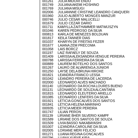
001261 JULIA MIDORI ENDO
001749 JULIANA AKEMI HOSHINO
001769 JULIANA MISUGI
002006 JULIANNNE CRISTINE LEANDRO CANQUERI
001960 JULIO ALBERTO MONGES MANZUR
000746 JULIO CESAR MALUCELLI
001679 JULIO CEZAR DARIO
001711 KAMYLLA ZAITHAMMER MATWIJSZYN
001046 KAREN PEDROSO DA SILVA
000813 KARLA DE MENEZES BOLDUAN
001817 KEILA TANNER DIAS
001037 KHARYN DE FREITAS FEZER
001677 LAIANA ZEM PRECOMA
001058 LAIS BORCZ
001197 LAIZ RAFAELY DE SOUZA
001409 LARISSA ALEKSANDRA VENGUE PEREIRA
000788 LARISSA FERREIRA DA SILVA
000889 LAUREM BOTELHO DOS SANTOS
001267 LAURO DE ALVARENGA JUNIOR
001250 LAYSE DELA BRUNA HIROKE
001821 LEANDRA FRANCO LESSA
001042 LEANDRO PEREIRA DE LACERDA
002000 LEONARDO ALVES MACHADO
001140 LEONARDO DA ROCHA LOURES BUENO
001131 LEONARDO DE SOUZA ALCANTARA
001815 LEONARDO ELEUTERIO ARIELLO
001085 LEONARDO LENFERS DA SILVA
001921 LETICIA GONCALVES DOS SANTOS
001841 LETICIA HELENA MARINHO
000935 LETICIA MEIER PEREIRA
001747 LILIAN PERON
001139 LIRIANE BHER SILVERIO KAMPF
001589 LIRIANE DOS SANTOS DE SOUZA
001509 LIVIA BASSO NAKABAYASHI
001007 LIZANDRA CAROLINE DA SILVA
002005 LORIANE MERI FELICIO
001271 LUANA REGINA GONCALVES
000796 LUANA YURYE KIRA