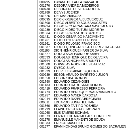
000795 DAYANE DE PAULA CARVALHO
001676 DEBORA ANDREIA MEDEIROS
000730 DEBORA DE OLIVEIRA ROCHA
001789 DEIVYS JOENCK
001626 DELMA CHAIKOSKI
000895 DERIK KRUGER ALBUQUERQUE
001500 DIEGO ALBERTO SOUZA AUGSTEN
000934 DIEGO FCO ALCANTARA NASCIMENTO
001989 DIEGO HIDEO TUTUMI MOREIRA
001064 DIEGO SPINOZA DOS SANTOS
001431 DIOGO CESAR DO NASCIMENTO
001761 DIOGO CYPRIANO PERUSSI
001861 DIOGO POLONIO FRANCISCO
001387 DIOGO QUINI CRUZ GUTIERREZ DA COSTA
001198 DION HENRIQUE HARGER DA SILVA
001327 DOUGLAS ALEXANDRE SABEI
002033 DOUGLAS HENRIQUE DE OLIVEIRA
000764 DOUGLAS NICHNES BRUNETTI
001000 DOWGLAS RODRIGUES DA CRUZ
001082 DYEGO SILVA
001939 EDER LUIS PAIXAO SIQUEIRA
000939 EDSON ARAUJO BARRETO JUNIOR
001850 EDSON SIBA BARROS
001780 EDUARDO CEZANOSKI
001483 EDUARDO DA ROSA MEDEIROS
001419 EDUARDO FRARESSO FERREIRA
001774 EDUARDO HENRIQUE IWATA YAMAMOTO
001757 EDUARDO MAYER BARBOSA
002044 EDUARDO RAZERA BREGINSKI
000811 EDUARDO SUNG HEE HAN
001666 EDUARDO TAITIRO YOSHIDA
001799 ELAINE CRISTINA DE MORAES
001068 ELIS TAMIRIS BICHMAN
001973 ELIZABETHE MAGALHAES CORDEIRO
001378 EMANUELLE MANENTI DE SOUZA
001683 ENRICO MASCHIO
001577 EPAMINONDAS BRUNO GOMES DO SACRAMEN