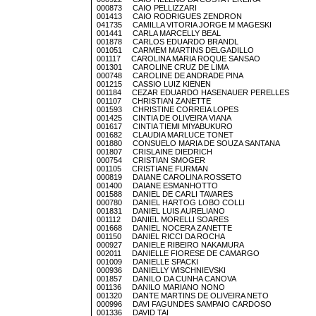
000873 CAIO PELLIZZARI
001413 CAIO RODRIGUES ZENDRON
041735 CAMILLA VITORIA JORGE M MAGESKI
001441 CARLA MARCELLY BEAL
001878 CARLOS EDUARDO BRANDL
001051 CARMEM MARTINS DELGADILLO
001117 CAROLINA MARIA ROQUE SANSAO
001301 CAROLINE CRUZ DE LIMA
000748 CAROLINE DE ANDRADE PINA
001215 CASSIO LUIZ KIENEN
001184 CEZAR EDUARDO HASENAUER PERELLES
001107 CHRISTIAN ZANETTE
001593 CHRISTINE CORREIA LOPES
001425 CINTIA DE OLIVEIRA VIANA
001617 CINTIA TIEMI MIYABUKURO
001682 CLAUDIA MARLUCE TONET
001880 CONSUELO MARIA DE SOUZA SANTANA
001807 CRISLAINE DIEDRICH
000754 CRISTIAN SMOGER
001105 CRISTIANE FURMAN
000819 DAIANE CAROLINA ROSSETO
001400 DAIANE ESMANHOTTO
001588 DANIEL DE CARLI TAVARES
000780 DANIEL HARTOG LOBO COLLI
001831 DANIEL LUIS AURELIANO
001112 DANIEL MORELLI SOARES
001668 DANIEL NOCERA ZANETTE
001150 DANIEL RICCI DA ROCHA
000927 DANIELE RIBEIRO NAKAMURA
002011 DANIELLE FIORESE DE CAMARGO
001009 DANIELLE SPACKI
000936 DANIELLY WISCHNIEVSKI
001857 DANILO DA CUNHA CANOVA
001136 DANILO MARIANO NONO
001320 DANTE MARTINS DE OLIVEIRA NETO
000996 DAVI FAGUNDES SAMPAIO CARDOSO
001336 DAVID TAI