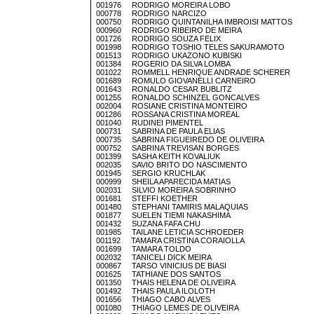
001976 RODRIGO MOREIRA LOBO
000778 RODRIGO NARCIZO
000750 RODRIGO QUINTANILHA IMBROISI MATTOS
000960 RODRIGO RIBEIRO DE MEIRA
001726 RODRIGO SOUZA FELIX
001998 RODRIGO TOSHIO TELES SAKURAMOTO
001513 RODRIGO UKAZONO KUBISKI
001384 ROGERIO DA SILVA LOMBA
001022 ROMMELL HENRIQUE ANDRADE SCHERER
001689 ROMULO GIOVANELLI CARNEIRO
001643 RONALDO CESAR BUBLITZ
001255 RONALDO SCHINZEL GONCALVES
002004 ROSIANE CRISTINA MONTEIRO
001286 ROSSANA CRISTINA MOREAL
001040 RUDINEI PIMENTEL
000731 SABRINA DE PAULA ELIAS
000735 SABRINA FIGUEIREDO DE OLIVEIRA
000752 SABRINA TREVISAN BORGES
001399 SASHA KEITH KOVALIUK
002035 SAVIO BRITO DO NASCIMENTO
001945 SERGIO KRUCHLAK
000999 SHEILA APARECIDA MATIAS
002031 SILVIO MOREIRA SOBRINHO
001681 STEFFI KOETHER
001480 STEPHANI TAMIRIS MALAQUIAS
001877 SUELEN TIEMI NAKASHIMA
001432 SUZANA FAFA CHU
001985 TAILANE LETICIA SCHROEDER
001192 TAMARA CRISTINA CORAIOLLA
001699 TAMARA TOLDO
002032 TANICELI DICK MEIRA
000867 TARSO VINICIUS DE BIASI
001625 TATHIANE DOS SANTOS
001350 THAIS HELENA DE OLIVEIRA
001492 THAIS PAULA ILOLOTH
001656 THIAGO CABO ALVES
001080 THIAGO LEMES DE OLIVEIRA