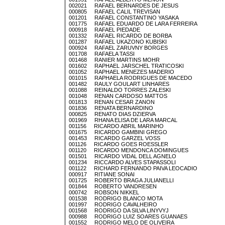
002021 RAFAEL BERNARDES DE JESUS
000805 RAFAEL CALIL TREVISAN
001201 RAFAEL CONSTANTINO YASAKA
001775 RAFAEL EDUARDO DE LARA FERREIRA
000918 RAFAEL PIEDADE
001332 RAFAEL RICARDO DE BORBA
001287 RAFAEL UKAZONO KUBISKI
000924 RAFAEL ZARUVNY BORGES
001708 RAFAELA TASSI
001468 RANIER MARTINS MOHR
001602 RAPHAEL JARSCHEL TRATICOSKI
001052 RAPHAEL MENEZES MADERIO
001015 RAPHAELA RODRIGUES DE MACEDO
001482 RAULY GOULART LINHARES
001088 REINALDO TORRES ZALESKI
001048 RENAN CARDOSO MATTOS
001813 RENAN CESAR ZANON
001836 RENATA BERNARDINO
000825 RENATO DIAS DZIERVA
001969 RHANA ELISA DE LARA MARCAL
001156 RICARDO ABRIL MARINHO
001675 RICARDO GAMBINI GREGO
001453 RICARDO GARZEL VOSS
001126 RICARDO GOES ROESSLER
001120 RICARDO MENDONCA DOMINGUES
001501 RICARDO VIDAL DELL AGNELO
001234 RICCARDO ALVES STAPASSOLI
001122 RICHARD FERNANDO PAIVA LEOCADIO
000917 RITIANE SONAI
001725 ROBERTO BRAGA JULIANELLI
001844 ROBERTO VANDRESEN
000742 ROBSON NIKKEL
001538 RODRIGO BLANCO MOTA
001997 RODRIGO CAVALHEIRO
001568 RODRIGO DA SILVA LINYVYJ
000988 RODRIGO LUIZ SOARES GUANAES
001552 RODRIGO MELO DE OLIVEIRA