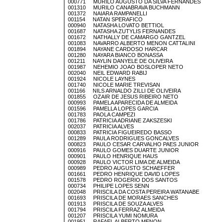
000771 MURILO AUGUSTO DA SILVA FERNANDES
001310 MURILO CANABRAVA BUCHMANN
001372 NAIARA RAMPANELLI
001154 NATAN SPERAFICO
000940 NATASHA LOVATO BETTIOL
001687 NATASHA ZUTYLIS FERNANDES
001672 NATHALLY DE CAMARGO GANTZEL
001083 NAVARRO ALBERTO MENON CATTALINI
001894 NAYANE CARDOSO HARCAR
001280 NAYARA BIANCO BONASSA
001211 NAYLIN DANYELE DE OLIVEIRA
001987 NEHEMIO JOAO BOSLOPER NETO
002040 NEIL EDWARD RABIJ
001924 NICOLE LAYNES
001740 NICOLE MARIE TREVISAN
001166 NILS ARNALDO ZILLI DE OLIVEIRA
001855 OZAIR DE JESUS RIBEIRO NETO
000993 PAMELA APARECIDA DE ALMEIDA
001596 PAMELLA LOPES GARCIA
001783 PAOLA CAMPEZI
001786 PATRICIA ADRIANE ZAKSZESKI
002037 PATRICIA ALVES
000833 PATRICIA FIGUEIREDO BASSO
001289 PAULA RODRIGUES GONCALVES
000823 PAULO CESAR CARVALHO PAES JUNIOR
000916 PAULO GOMES DUARTE JUNIOR
000901 PAULO HENRIQUE HAUS
000928 PAULO VICTOR LIMA DE ALMEIDA
000989 PEDRO AUGUSTO SCHAEFFER
001661 PEDRO HENRIQUE DAVID LOPES
001578 PEDRO ROGERIO DOS SANTOS
000734 PHILIPE LOPES SENN
002048 PRISCILA DA COSTA PEREIRA WATANABE
001693 PRISCILA DE MORAES SANCHES
001913 PRISCILA DE SOUZA ALVES
001794 PRISCILA FERRAZ ALMEIDA
001207 PRISCILA YUMI NOMURA
001951 RAFAEL ALBERTO MENON