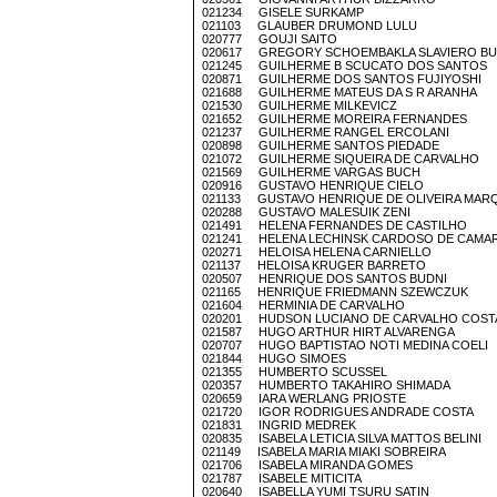
021234 GISELE SURKAMP
021103 GLAUBER DRUMOND LULU
020777 GOUJI SAITO
020617 GREGORY SCHOEMBAKLA SLAVIERO B
021245 GUILHERME B SCUCATO DOS SANTOS
020871 GUILHERME DOS SANTOS FUJIYOSHI
021688 GUILHERME MATEUS DA S R ARANHA
021530 GUILHERME MILKEVICZ
021652 GUILHERME MOREIRA FERNANDES
021237 GUILHERME RANGEL ERCOLANI
020898 GUILHERME SANTOS PIEDADE
021072 GUILHERME SIQUEIRA DE CARVALHO
021569 GUILHERME VARGAS BUCH
020916 GUSTAVO HENRIQUE CIELO
021133 GUSTAVO HENRIQUE DE OLIVEIRA MAR
020288 GUSTAVO MALESUIK ZENI
021491 HELENA FERNANDES DE CASTILHO
021241 HELENA LECHINSK CARDOSO DE CAMA
020271 HELOISA HELENA CARNIELLO
021137 HELOISA KRUGER BARRETO
020507 HENRIQUE DOS SANTOS BUDNI
021165 HENRIQUE FRIEDMANN SZEWCZUK
021604 HERMINIA DE CARVALHO
020201 HUDSON LUCIANO DE CARVALHO COST
021587 HUGO ARTHUR HIRT ALVARENGA
020707 HUGO BAPTISTAO NOTI MEDINA COELI
021844 HUGO SIMOES
021355 HUMBERTO SCUSSEL
020357 HUMBERTO TAKAHIRO SHIMADA
020659 IARA WERLANG PRIOSTE
021720 IGOR RODRIGUES ANDRADE COSTA
021831 INGRID MEDREK
020835 ISABELA LETICIA SILVA MATTOS BELINI
021149 ISABELA MARIA MIAKI SOBREIRA
021706 ISABELA MIRANDA GOMES
021787 ISABELE MITICITA
020640 ISABELLA YUMI TSURU SATIN