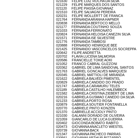
021630 FELIPE LUIZ ROCHA DA SILVA
021229 FELIPE MARQUES DOS SANTOS
021120 FELIPE PIASSA GIOVANAZ
021510 FELIPE SALVAGNI PEREIRA
020231 FELIPE WOLLERTT DE FRANCA
021764 FERNANDA ARANHA HAPNER
020838 FERNANDA BERTOCO MELLO
021177 FERNANDA COUTINHO SOUZA
021033 FERNANDA FERRONATO
020824 FERNANDA HELOISA CANEZIN SILVA
021571 FERNANDA ISE SILVESTRE
021776 FERNANDA TAMBOSI
020888 FERNANDO HENRIQUE BEE
021425 FERNANDO VASCONCELOS SOCREPPA
020642 FILIPE ANDRETTA
020702 FLAVIA LUCENA SALMORIA
020586 FRANCIELLE TOKIE AOKI
021052 FRANCO CABRAL GUZZONI
020362 GABRIEL DE LIMA SANDOVAL SANTOS
021763 GABRIEL GONCALVES MARQUESI
020345 GABRIEL MATTIOLI DE MIRANDA
021622 GABRIELA BALVEDI PIMENTEL
020829 GABRIELA CANDIDO DO PRADO
021747 GABRIELA CARAMURU TELES
021189 GABRIELA CASTILHO HALEMBECK
021582 GABRIELA CRISTINA ZIEBERT DE LIMA
020216 GABRIELA GUSMAO CANEDO DA SILVA
021233 GABRIELA PORTO ROSA
020879 GABRIELA SOUTIER FONTANELLA
020770 GABRIELE PINTO KONZEN
021370 GABRIELLE ACCIOLY PINTO
021030 GALANNI DORADO DE OLIVEIRA
021059 GIANCARLO DE LUCA GUERRA
020402 GIOCONDA BOBATO RABITO
020473 GIOVANNA ANACLETO WIESTEL
020739 GIOVANNA BACK
021347 GIOVANNA PACHECO PARRAS
020561 GIOVANNI ARTHUR BIZZARRO