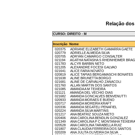
Relação dos
CURSO: DIREITO - M
Inscrição Nome
020375 ADRIANE ELIZABETH GAMARRA GAETE
020779 ADRIELLE ALMEIDA SILVA
020705 ADRYAN CAMARGO CONSALTER
021194 AGATHA NATASHA S RHEINHEIMER BRA
021783 ALCYR BARBIN NETO
021205 ALEXANDRE FOCESI GALVAO
021641 ALICE FARIA NOVATO
020819 ALICE TAPIAS BERGAMASCHI BONATES
021638 ALINE BRUNETTA BORGO
021681 ALINE DE CARVALHO ZANACOLI
021760 ALLAN MARTIN DOS SANTOS
021085 AMANDA A M TEIXEIRA
021121 AMANDA DEL VECHIO DIAS
021682 AMANDA GONCALVES BENVENUTTI
020933 AMANDA MORAES E BUENO
020717 AMANDA MOREIRA KRAFT
020336 AMANDA SEGATELI PENAFIEL
020224 AMANDA SILVA MARTINS
021217 ANA BEATRIZ SOUZA NIETO
020406 ANA CAROLINA BENDLIN GONZALEZ
021349 ANA CAROLINA P C MONTANHA TEIXEIR
020528 ANA CAROLINA TARABELLA RUIZ
021807 ANA CLAUDIA FERREIRA DOS SANTOS
020209 ANA JULITA OLIVEIRA DA SILVA