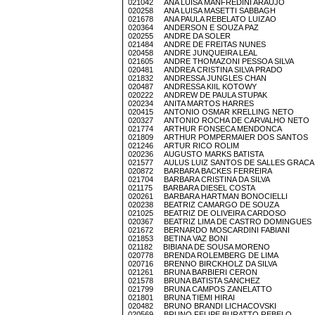
021042 ANA LUISA MANFREDINI ARAUJO
020258 ANA LUISA MASETTI SABBAGH
021678 ANA PAULA REBELATO LUIZAO
020364 ANDERSON E SOUZA PAZ
020255 ANDRE DA SOLER
021484 ANDRE DE FREITAS NUNES
020458 ANDRE JUNQUEIRA LEAL
021605 ANDRE THOMAZONI PESSOA SILVA
020481 ANDREA CRISTINA SILVA PRADO
021832 ANDRESSA JUNGLES CHAN
020487 ANDRESSA KIIL KOTOWY
020222 ANDREW DE PAULA STUPAK
020234 ANITA MARTOS HARRES
020415 ANTONIO OSMAR KRELLING NETO
020327 ANTONIO ROCHA DE CARVALHO NETO
021774 ARTHUR FONSECA MENDONCA
021809 ARTHUR POMPERMAIER DOS SANTOS
021246 ARTUR RICO ROLIM
020236 AUGUSTO MARKS BATISTA
021577 AULUS LUIZ SANTOS DE SALLES GRACA
020872 BARBARA BACKES FERREIRA
021704 BARBARA CRISTINA DA SILVA
021175 BARBARA DIESEL COSTA
020261 BARBARA HARTMAN BONOCIELLI
020238 BEATRIZ CAMARGO DE SOUZA
021025 BEATRIZ DE OLIVEIRA CARDOSO
020367 BEATRIZ LIMA DE CASTRO DOMINGUES
021672 BERNARDO MOSCARDINI FABIANI
021853 BETINA VAZ BONI
021182 BIBIANA DE SOUSA MORENO
020778 BRENDA ROLEMBERG DE LIMA
020716 BRENNO BIRCKHOLZ DA SILVA
021261 BRUNA BARBIERI CERON
021578 BRUNA BATISTA SANCHEZ
021799 BRUNA CAMPOS ZANELATTO
021801 BRUNA TIEMI HIRAI
020482 BRUNO BRANDI LICHACOVSKI
020569 BRUNO FELIPE BURATTO REBELO