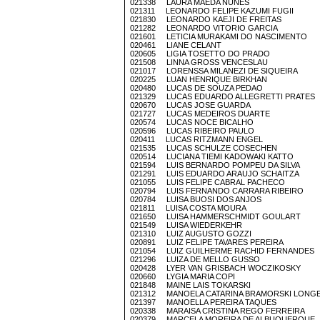
021338 LAURA MAEDA NUNES
021311 LEONARDO FELIPE KAZUMI FUGII
021830 LEONARDO KAEJI DE FREITAS
021282 LEONARDO VITORIO GARCIA
021601 LETICIA MURAKAMI DO NASCIMENTO
020461 LIANE CELANT
020605 LIGIA TOSETTO DO PRADO
021508 LINNA GROSS VENCESLAU
021017 LORENSSA MILANEZI DE SIQUEIRA
020225 LUAN HENRIQUE BIRKHAN
020480 LUCAS DE SOUZA PEDAO
021329 LUCAS EDUARDO ALLEGRETTI PRATES
020670 LUCAS JOSE GUARDA
021727 LUCAS MEDEIROS DUARTE
020574 LUCAS NOCE BICALHO
020596 LUCAS RIBEIRO PAULO
020411 LUCAS RITZMANN ENGEL
021535 LUCAS SCHULZE COSECHEN
020514 LUCIANA TIEMI KADOWAKI KATTO
021594 LUIS BERNARDO POMPEU DA SILVA
021291 LUIS EDUARDO ARAUJO SCHAITZA
021055 LUIS FELIPE CABRAL PACHECO
020794 LUIS FERNANDO CARRARA RIBEIRO
020784 LUISA BUOSI DOS ANJOS
021811 LUISA COSTA MOURA
021650 LUISA HAMMERSCHMIDT GOULART
021549 LUISA WIEDERKEHR
021310 LUIZ AUGUSTO GOZZI
020891 LUIZ FELIPE TAVARES PEREIRA
021054 LUIZ GUILHERME RACHID FERNANDES
021296 LUIZA DE MELLO GUSSO
020428 LYER VAN GRISBACH WOCZIKOSKY
020660 LYGIA MARIA COPI
021848 MAINE LAIS TOKARSKI
021312 MANOELA CATARINA BRAMORSKI LONG
021397 MANOELLA PEREIRA TAQUES
020338 MARAISA CRISTINA REGO FERREIRA
020379 MARCELA MOREIRA DE ALBUQUERQUE