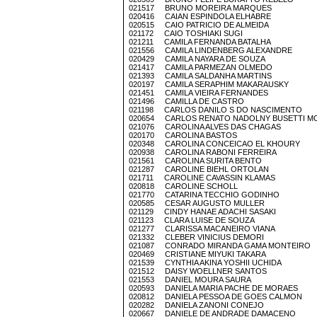
021517 BRUNO MOREIRA MARQUES
020416 CAIAN ESPINDOLA ELHABRE
020515 CAIO PATRICIO DE ALMEIDA
021172 CAIO TOSHIAKI SUGI
021211 CAMILA FERNANDA BATALHA
021556 CAMILA LINDENBERG ALEXANDRE
020429 CAMILA NAYARA DE SOUZA
021417 CAMILA PARMEZAN OLMEDO
021393 CAMILA SALDANHA MARTINS
020197 CAMILA SERAPHIM MAKARAUSKY
021451 CAMILA VIEIRA FERNANDES
021496 CAMILLA DE CASTRO
021198 CARLOS DANILO S DO NASCIMENTO
020654 CARLOS RENATO NADOLNY BUSETTI M
021076 CAROLINA ALVES DAS CHAGAS
020170 CAROLINA BASTOS
020348 CAROLINA CONCEICAO EL KHOURY
020938 CAROLINA RABONI FERREIRA
021561 CAROLINA SURITA BENTO
021287 CAROLINE BIEHL ORTOLAN
021711 CAROLINE CAVASSIN KLAMAS
020818 CAROLINE SCHOLL
021770 CATARINA TECCHIO GODINHO
020585 CESAR AUGUSTO MULLER
021129 CINDY HANAE ADACHI SASAKI
021123 CLARA LUISE DE SOUZA
021277 CLARISSA MACANEIRO VIANA
021332 CLEBER VINICIUS DEMORI
021087 CONRADO MIRANDA GAMA MONTEIRO
020469 CRISTIANE MIYUKI TAKARA
021539 CYNTHIA AKINA YOSHII UCHIDA
021512 DAISY WOELLNER SANTOS
021553 DANIEL MOURA SAURA
020593 DANIELA MARIA PACHE DE MORAES
020812 DANIELA PESSOA DE GOES CALMON
020282 DANIELA ZANONI CONEJO
020667 DANIELE DE ANDRADE DAMACENO