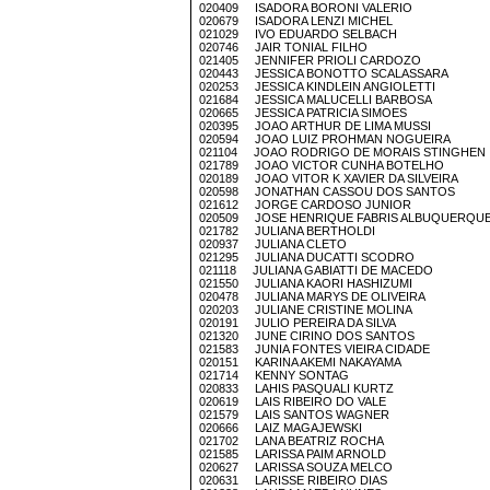
020409 ISADORA BORONI VALERIO
020679 ISADORA LENZI MICHEL
021029 IVO EDUARDO SELBACH
020746 JAIR TONIAL FILHO
021405 JENNIFER PRIOLI CARDOZO
020443 JESSICA BONOTTO SCALASSARA
020253 JESSICA KINDLEIN ANGIOLETTI
021684 JESSICA MALUCELLI BARBOSA
020665 JESSICA PATRICIA SIMOES
020395 JOAO ARTHUR DE LIMA MUSSI
020594 JOAO LUIZ PROHMAN NOGUEIRA
021104 JOAO RODRIGO DE MORAIS STINGHEN
021789 JOAO VICTOR CUNHA BOTELHO
020189 JOAO VITOR K XAVIER DA SILVEIRA
020598 JONATHAN CASSOU DOS SANTOS
021612 JORGE CARDOSO JUNIOR
020509 JOSE HENRIQUE FABRIS ALBUQUERQU
021782 JULIANA BERTHOLDI
020937 JULIANA CLETO
021295 JULIANA DUCATTI SCODRO
021118 JULIANA GABIATTI DE MACEDO
021550 JULIANA KAORI HASHIZUMI
020478 JULIANA MARYS DE OLIVEIRA
020203 JULIANE CRISTINE MOLINA
020191 JULIO PEREIRA DA SILVA
021320 JUNE CIRINO DOS SANTOS
021583 JUNIA FONTES VIEIRA CIDADE
020151 KARINA AKEMI NAKAYAMA
021714 KENNY SONTAG
020833 LAHIS PASQUALI KURTZ
020619 LAIS RIBEIRO DO VALE
021579 LAIS SANTOS WAGNER
020666 LAIZ MAGAJEWSKI
021702 LANA BEATRIZ ROCHA
021585 LARISSA PAIM ARNOLD
020627 LARISSA SOUZA MELCO
020631 LARISSE RIBEIRO DIAS