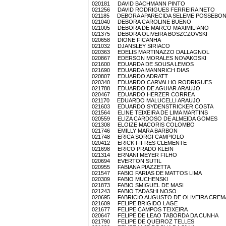
020181 DAVID BACHMANN PINTO
021256 DAVID RODRIGUES FERREIRA NETO
021185 DEBORA APARECIDA SELEME POSSEBO
021040 DEBORA CAROLINE BUENO
021005 DEBORA DE MARCO MAXIMILIANO
021375 DEBORA OLIVEIRA BOSZCZOVSKI
020658 DIONE FICANHA
021032 DJANSLEY SIRIACO
020363 EDELIS MARTINAZZO DALLAGNOL
020867 EDERSON MORALES NOVAKOSKI
021600 EDUARDA DE SOUSA LEMOS
021690 EDUARDA MANNRICH DIAS
020807 EDUARDO ADRATT
020340 EDUARDO CARVALHO RODRIGUES
021788 EDUARDO DE AGUIAR ARAUJO
020467 EDUARDO HERZER CORREA
021170 EDUARDO MALUCELLI ARAUJO
021603 EDUARDO SYDENSTRICKER COSTA
021564 ELINE TEIXEIRA DE LIMA MARTINS
020559 ELIZA CARDOSO DE ALMEIDA GOMES
021308 ELOIZE MACORIS COLOMBO
021746 EMILLY MARA BARBON
021748 ERICA SORGI CAMPIOLO
020412 ERICK FIFRES CLEMENTE
021698 ERICO PRADO KLEIN
021314 ERNANI MEYER FILHO
020694 EVERTON SUTIL
020955 FABIANA PIAZZETTA
021547 FABIO FARIAS DE MATTOS LIMA
020309 FABIO MUCHENSKI
021873 FABIO SMIGUEL DE MASI
021243 FABIO TADASHI NOSO
020695 FABRICIO AUGUSTO DE OLIVEIRA CREM
021609 FELIPE BRIGIDO LAGE
021677 FELIPE CAMPOS TEIXEIRA
020647 FELIPE DE LEAO TABORDA DA CUNHA
021790 FELIPE DE QUEIROZ TELLES