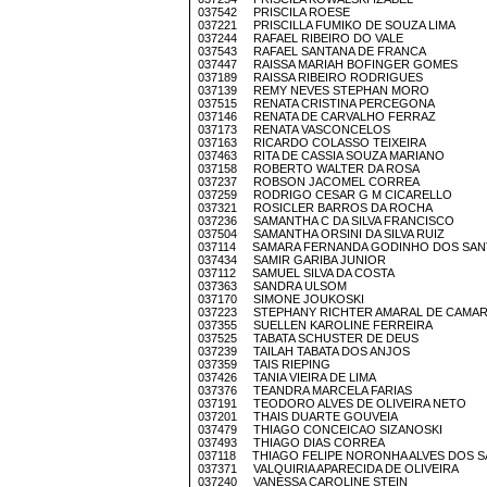
037542 PRISCILA ROESE
037221 PRISCILLA FUMIKO DE SOUZA LIMA
037244 RAFAEL RIBEIRO DO VALE
037543 RAFAEL SANTANA DE FRANCA
037447 RAISSA MARIAH BOFINGER GOMES
037189 RAISSA RIBEIRO RODRIGUES
037139 REMY NEVES STEPHAN MORO
037515 RENATA CRISTINA PERCEGONA
037146 RENATA DE CARVALHO FERRAZ
037173 RENATA VASCONCELOS
037163 RICARDO COLASSO TEIXEIRA
037463 RITA DE CASSIA SOUZA MARIANO
037158 ROBERTO WALTER DA ROSA
037237 ROBSON JACOMEL CORREA
037259 RODRIGO CESAR G M CICARELLO
037321 ROSICLER BARROS DA ROCHA
037236 SAMANTHA C DA SILVA FRANCISCO
037504 SAMANTHA ORSINI DA SILVA RUIZ
037114 SAMARA FERNANDA GODINHO DOS SA
037434 SAMIR GARIBA JUNIOR
037112 SAMUEL SILVA DA COSTA
037363 SANDRA ULSOM
037170 SIMONE JOUKOSKI
037223 STEPHANY RICHTER AMARAL DE CAMA
037355 SUELLEN KAROLINE FERREIRA
037525 TABATA SCHUSTER DE DEUS
037239 TAILAH TABATA DOS ANJOS
037359 TAIS RIEPING
037426 TANIA VIEIRA DE LIMA
037376 TEANDRA MARCELA FARIAS
037191 TEODORO ALVES DE OLIVEIRA NETO
037201 THAIS DUARTE GOUVEIA
037479 THIAGO CONCEICAO SIZANOSKI
037493 THIAGO DIAS CORREA
037118 THIAGO FELIPE NORONHA ALVES DOS S
037371 VALQUIRIA APARECIDA DE OLIVEIRA
037240 VANESSA CAROLINE STEIN