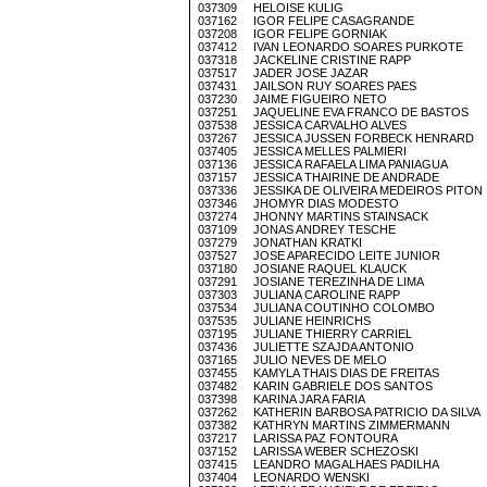
037309 HELOISE KULIG
037162 IGOR FELIPE CASAGRANDE
037208 IGOR FELIPE GORNIAK
037412 IVAN LEONARDO SOARES PURKOTE
037318 JACKELINE CRISTINE RAPP
037517 JADER JOSE JAZAR
037431 JAILSON RUY SOARES PAES
037230 JAIME FIGUEIRO NETO
037251 JAQUELINE EVA FRANCO DE BASTOS
037538 JESSICA CARVALHO ALVES
037267 JESSICA JUSSEN FORBECK HENRARD
037405 JESSICA MELLES PALMIERI
037136 JESSICA RAFAELA LIMA PANIAGUA
037157 JESSICA THAIRINE DE ANDRADE
037336 JESSIKA DE OLIVEIRA MEDEIROS PITON
037346 JHOMYR DIAS MODESTO
037274 JHONNY MARTINS STAINSACK
037109 JONAS ANDREY TESCHE
037279 JONATHAN KRATKI
037527 JOSE APARECIDO LEITE JUNIOR
037180 JOSIANE RAQUEL KLAUCK
037291 JOSIANE TEREZINHA DE LIMA
037303 JULIANA CAROLINE RAPP
037534 JULIANA COUTINHO COLOMBO
037535 JULIANE HEINRICHS
037195 JULIANE THIERRY CARRIEL
037436 JULIETTE SZAJDA ANTONIO
037165 JULIO NEVES DE MELO
037455 KAMYLA THAIS DIAS DE FREITAS
037482 KARIN GABRIELE DOS SANTOS
037398 KARINA JARA FARIA
037262 KATHERIN BARBOSA PATRICIO DA SILVA
037382 KATHRYN MARTINS ZIMMERMANN
037217 LARISSA PAZ FONTOURA
037152 LARISSA WEBER SCHEZOSKI
037415 LEANDRO MAGALHAES PADILHA
037404 LEONARDO WENSKI