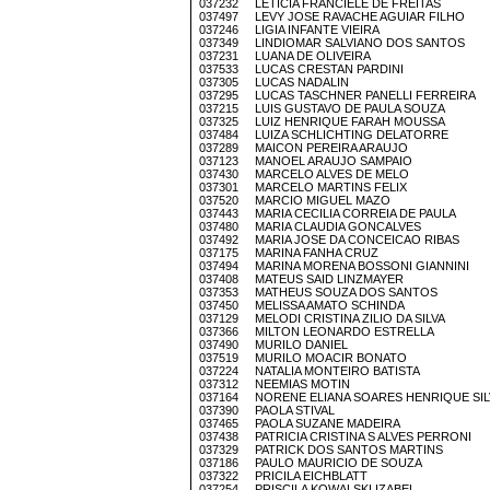
037232 LETICIA FRANCIELE DE FREITAS
037497 LEVY JOSE RAVACHE AGUIAR FILHO
037246 LIGIA INFANTE VIEIRA
037349 LINDIOMAR SALVIANO DOS SANTOS
037231 LUANA DE OLIVEIRA
037533 LUCAS CRESTAN PARDINI
037305 LUCAS NADALIN
037295 LUCAS TASCHNER PANELLI FERREIRA
037215 LUIS GUSTAVO DE PAULA SOUZA
037325 LUIZ HENRIQUE FARAH MOUSSA
037484 LUIZA SCHLICHTING DELATORRE
037289 MAICON PEREIRA ARAUJO
037123 MANOEL ARAUJO SAMPAIO
037430 MARCELO ALVES DE MELO
037301 MARCELO MARTINS FELIX
037520 MARCIO MIGUEL MAZO
037443 MARIA CECILIA CORREIA DE PAULA
037480 MARIA CLAUDIA GONCALVES
037492 MARIA JOSE DA CONCEICAO RIBAS
037175 MARINA FANHA CRUZ
037494 MARINA MORENA BOSSONI GIANNINI
037408 MATEUS SAID LINZMAYER
037353 MATHEUS SOUZA DOS SANTOS
037450 MELISSA AMATO SCHINDA
037129 MELODI CRISTINA ZILIO DA SILVA
037366 MILTON LEONARDO ESTRELLA
037490 MURILO DANIEL
037519 MURILO MOACIR BONATO
037224 NATALIA MONTEIRO BATISTA
037312 NEEMIAS MOTIN
037164 NORENE ELIANA SOARES HENRIQUE SIL
037390 PAOLA STIVAL
037465 PAOLA SUZANE MADEIRA
037438 PATRICIA CRISTINA S ALVES PERRONI
037329 PATRICK DOS SANTOS MARTINS
037186 PAULO MAURICIO DE SOUZA
037322 PRICILA EICHBLATT
037254 PRISCILA KOWALSKI IZABEL