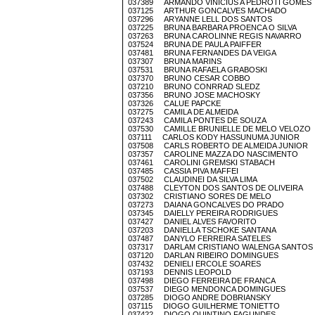
037389 ARMANDO VINICIUS A PEDROTI GOMES
037125 ARTHUR GONCALVES MACHADO
037296 ARYANNE LELL DOS SANTOS
037225 BRUNA BARBARA PROENCA O SILVA
037263 BRUNA CAROLINNE REGIS NAVARRO
037524 BRUNA DE PAULA PAIFFER
037481 BRUNA FERNANDES DA VEIGA
037307 BRUNA MARINS
037531 BRUNA RAFAELA GRABOSKI
037370 BRUNO CESAR COBBO
037210 BRUNO CONRRAD SLEDZ
037356 BRUNO JOSE MACHOSKY
037326 CALUE PAPCKE
037275 CAMILA DE ALMEIDA
037243 CAMILA PONTES DE SOUZA
037530 CAMILLE BRUNIELLE DE MELO VELOZO
037111 CARLOS KODY HASSUNUMA JUNIOR
037508 CARLS ROBERTO DE ALMEIDA JUNIOR
037357 CAROLINE MAZZA DO NASCIMENTO
037461 CAROLINI GREMSKI STABACH
037485 CASSIA PIVA MAFFEI
037502 CLAUDINEI DA SILVA LIMA
037488 CLEYTON DOS SANTOS DE OLIVEIRA
037302 CRISTIANO SORES DE MELO
037273 DAIANA GONCALVES DO PRADO
037345 DAIELLY PEREIRA RODRIGUES
037427 DANIEL ALVES FAVORITO
037203 DANIELLA TSCHOKE SANTANA
037487 DANYLO FERREIRA SATELES
037317 DARLAM CRISTIANO WALENGA SANTOS
037120 DARLAN RIBEIRO DOMINGUES
037432 DENIELI ERCOLE SOARES
037193 DENNIS LEOPOLD
037498 DIEGO FERREIRA DE FRANCA
037537 DIEGO MENDONCA DOMINGUES
037285 DIOGO ANDRE DOBRIANSKY
037115 DIOGO GUILHERME TONIETTO
037422 DIOGO QUINTINO FAGUNDES