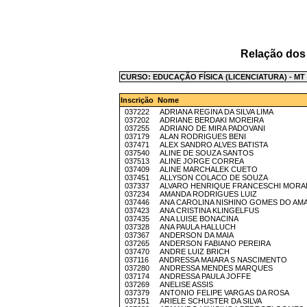
Relação dos
CURSO: EDUCAÇÃO FÍSICA (LICENCIATURA) - MT
Inscrição Nome
037222 ADRIANA REGINA DA SILVA LIMA
037202 ADRIANE BERDAKI MOREIRA
037255 ADRIANO DE MIRA PADOVANI
037179 ALAN RODRIGUES BENI
037471 ALEX SANDRO ALVES BATISTA
037540 ALINE DE SOUZA SANTOS
037513 ALINE JORGE CORREA
037409 ALINE MARCHALEK CUETO
037451 ALLYSON COLACO DE SOUZA
037337 ALVARO HENRIQUE FRANCESCHI MORA
037234 AMANDA RODRIGUES LUIZ
037446 ANA CAROLINA NISHINO GOMES DO AM
037423 ANA CRISTINA KLINGELFUS
037435 ANA LUISE BONACINA
037328 ANA PAULA HALLUCH
037367 ANDERSON DA MAIA
037265 ANDERSON FABIANO PEREIRA
037470 ANDRE LUIZ BRICH
037116 ANDRESSA MAIARA S NASCIMENTO
037280 ANDRESSA MENDES MARQUES
037174 ANDRESSA PAULA JOFFE
037269 ANELISE ASSIS
037379 ANTONIO FELIPE VARGAS DA ROSA
037151 ARIELE SCHUSTER DA SILVA