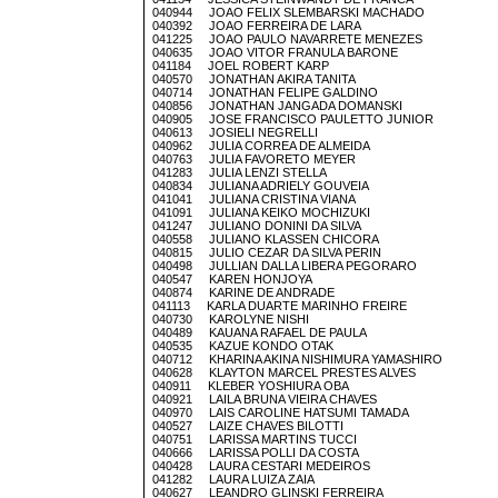
040944 JOAO FELIX SLEMBARSKI MACHADO
040392 JOAO FERREIRA DE LARA
041225 JOAO PAULO NAVARRETE MENEZES
040635 JOAO VITOR FRANULA BARONE
041184 JOEL ROBERT KARP
040570 JONATHAN AKIRA TANITA
040714 JONATHAN FELIPE GALDINO
040856 JONATHAN JANGADA DOMANSKI
040905 JOSE FRANCISCO PAULETTO JUNIOR
040613 JOSIELI NEGRELLI
040962 JULIA CORREA DE ALMEIDA
040763 JULIA FAVORETO MEYER
041283 JULIA LENZI STELLA
040834 JULIANA ADRIELY GOUVEIA
041041 JULIANA CRISTINA VIANA
041091 JULIANA KEIKO MOCHIZUKI
041247 JULIANO DONINI DA SILVA
040558 JULIANO KLASSEN CHICORA
040815 JULIO CEZAR DA SILVA PERIN
040498 JULLIAN DALLA LIBERA PEGORARO
040547 KAREN HONJOYA
040874 KARINE DE ANDRADE
041113 KARLA DUARTE MARINHO FREIRE
040730 KAROLYNE NISHI
040489 KAUANA RAFAEL DE PAULA
040535 KAZUE KONDO OTAK
040712 KHARINA AKINA NISHIMURA YAMASHIRO
040628 KLAYTON MARCEL PRESTES ALVES
040911 KLEBER YOSHIURA OBA
040921 LAILA BRUNA VIEIRA CHAVES
040970 LAIS CAROLINE HATSUMI TAMADA
040527 LAIZE CHAVES BILOTTI
040751 LARISSA MARTINS TUCCI
040666 LARISSA POLLI DA COSTA
040428 LAURA CESTARI MEDEIROS
041282 LAURA LUIZA ZAIA
040627 LEANDRO GLINSKI FERREIRA