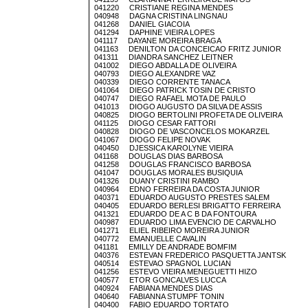
041220 CRISTIANE REGINA MENDES
040948 DAGNA CRISTINA LINGNAU
041268 DANIEL GIACOIA
041294 DAPHINE VIEIRA LOPES
041117 DAYANE MOREIRA BRAGA
041163 DENILTON DA CONCEICAO FRITZ JUNIOR
041311 DIANDRA SANCHEZ LEITNER
041002 DIEGO ABDALLA DE OLIVEIRA
040793 DIEGO ALEXANDRE VAZ
040339 DIEGO CORRENTE TANACA
041064 DIEGO PATRICK TOSIN DE CRISTO
040747 DIEGO RAFAEL MOTA DE PAULO
041013 DIOGO AUGUSTO DA SILVA DE ASSIS
040825 DIOGO BERTOLINI PROFETA DE OLIVEIRA
041125 DIOGO CESAR FATTORI
040828 DIOGO DE VASCONCELOS MOKARZEL
041067 DIOGO FELIPE NOVAK
040450 DJESSICA KAROLYNE VIEIRA
041168 DOUGLAS DIAS BARBOSA
041258 DOUGLAS FRANCISCO BARBOSA
041047 DOUGLAS MORALES BUSIQUIA
041326 DUANY CRISTINI RAMBO
040964 EDNO FERREIRA DA COSTA JUNIOR
040371 EDUARDO AUGUSTO PRESTES SALEM
040405 EDUARDO BERLESI BRIGATTO FERREIRA
041321 EDUARDO DE A C B DA FONTOURA
040987 EDUARDO LIMA EVENCIO DE CARVALHO
041271 ELIEL RIBEIRO MOREIRA JUNIOR
040772 EMANUELLE CAVALIN
041181 EMILLY DE ANDRADE BOMFIM
040376 ESTEVAN FREDERICO PASQUETTA JANTSK
040514 ESTEVAO SPAGNOL LUCIAN
041256 ESTEVO VIEIRA MENEGUETTI HIZO
040577 ETOR GONCALVES LUCCA
040924 FABIANA MENDES DIAS
040640 FABIANNA STUMPF TONIN
040400 FABIO EDUARDO TORTATO