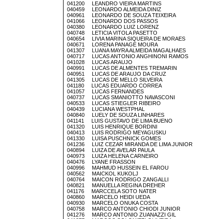
041200 LEANDRO VIEIRA MARTINS
040459 LEONARDO ALMEIDA DINIZ
040961 LEONARDO DE SOUZA TEIXEIRA
041066 LEONARDO DOS PASSOS
040380 LEONARDO LUIZ LORENZ
040748 LETICIA VITOLA PASETTO
040654 LIVIA MARINA SIQUEIRA DE MORAES
040671 LORENA PANAGE MOURA
041307 LUANA MAYRA ALMEIDA MAGALHAES
040717 LUCAS ANTONIO ANGHINONI RAMOS
041028 LUCAS ARAUJO
040991 LUCAS DE ALMENTES TREMARIN
040951 LUCAS DE ARAUJO DA CRUZ
041305 LUCAS DE MELLO SILVEIRA
041180 LUCAS EDUARDO CORREA
041057 LUCAS FERNANDES
040737 LUCAS SMANIOTTO NAVASCONI
040533 LUCAS STIEGLER RIBEIRO
040439 LUCIANA WESTPHAL
040840 LUELY DE SOUZA LINHARES
041141 LUIS GUSTAVO DE LIMA BUENO
041320 LUIS HENRIQUE BORDINI
040413 LUIS RODRIGO MEYAGUSKU
041330 LUISA PUSCHNICK GOMES
041236 LUIZ CEZAR MIRANDA DE LIMA JUNIOR
040894 LUIZA DE AVELAR PAULA
040973 LUIZA HELENA CARNEIRO
040476 LYANE FRASSON
040996 MAHMUD HUSSEIN EL FAROU
040562 MAICKOL KUKOLJ
040764 MAICON RODRIGO ZANGALLI
040821 MANUELLA REGINA DREHER
041176 MARCCELA SOTO NATER
040860 MARCELO HEIDI UEDA
040930 MARCELO ONUKA COSTA
040758 MARCO ANTONIO CHIODI JUNIOR
041276 MARCO ANTONIO ZUANAZZI GIL