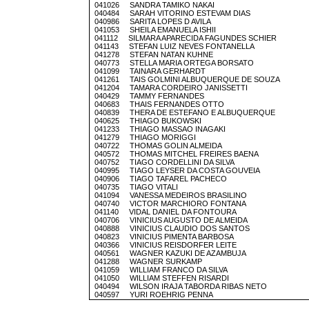
041026 SANDRA TAMIKO NAKAI
040484 SARAH VITORINO ESTEVAM DIAS
040986 SARITA LOPES D AVILA
041053 SHEILA EMANUELA ISHII
041112 SILMARA APARECIDA FAGUNDES SCHIER
041143 STEFAN LUIZ NEVES FONTANELLA
041278 STEFAN NATAN KUHNE
040773 STELLA MARIA ORTEGA BORSATO
041099 TAINARA GERHARDT
041261 TAIS GOLMINI ALBUQUERQUE DE SOUZA
041204 TAMARA CORDEIRO JANISSETTI
040429 TAMMY FERNANDES
040683 THAIS FERNANDES OTTO
040839 THERA DE ESTEFANO E ALBUQUERQUE
040625 THIAGO BUKOWSKI
041233 THIAGO MASSAO INAGAKI
041279 THIAGO MORIGGI
040722 THOMAS GOLIN ALMEIDA
040572 THOMAS MITCHEL FREIRES BAENA
040752 TIAGO CORDELLINI DA SILVA
040995 TIAGO LEYSER DA COSTA GOUVEIA
040906 TIAGO TAFAREL PACHECO
040735 TIAGO VITALI
041094 VANESSA MEDEIROS BRASILINO
040740 VICTOR MARCHIORO FONTANA
041140 VIDAL DANIEL DA FONTOURA
040706 VINICIUS AUGUSTO DE ALMEIDA
040888 VINICIUS CLAUDIO DOS SANTOS
040823 VINICIUS PIMENTA BARBOSA
040366 VINICIUS REISDORFER LEITE
040561 WAGNER KAZUKI DE AZAMBUJA
041288 WAGNER SURKAMP
041059 WILLIAM FRANCO DA SILVA
041050 WILLIAM STEFFEN RISARDI
040494 WILSON IRAJA TABORDA RIBAS NETO
040597 YURI ROEHRIG PENNA