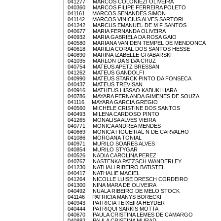
041277 MARCOS COLONIEZI OLIVEIRA
040360 MARCOS FILIPE FERREIRA POLETO
041161 MARCOS SENANDES SIMON
041142 MARCOS VINICIUS ALVES SARTORI
041242 MARCUS EMANUEL DE M F SANTOS
040677 MARIA FERNANDA OLIVEIRA
040932 MARIA GABRIELA DA ROSA GAIO
040580 MARIANA VAN DEN TEMPEL DE MENDONCA
040618 MARILIA CORAL DOS SANTOS HESSE
040890 MARINA IZABELLE GRABARSKI
041035 MARLON DA SILVA CRUZ
040754 MATEUS APETZ BRESSAN
041262 MATEUS GANDOLFI
040990 MATEUS STARCK PINTO DA FONSECA
040437 MATEUS TREVISAN
040916 MATHEUS HISSAO KABUKI HARA
040786 MAYARA FERNANDA GIMENES DE SOUZA
041116 MAYARA GARCIA GREGIO
040560 MICHELE CRISTINE DOS SANTOS
040493 MILENA CARDOSO PINTO
041265 MONALISA ALVES VIEIRA
040771 MONICA ANDREA MENDES
040669 MONICA FIGUEIRAL N DE CARVALHO
041086 MORGANA TONIAL
040971 MURILO SOARES ALVES
040854 MURILO STYGAR
040526 NADIA CAROLINA PEREZ
040767 NASTENKA PATZSCH WANDERLEY
041230 NATHALI RIBEIRO BATISTEL
040417 NATHALIE MACIEL
041264 NICOLLE LUISE DRESCH CORDEIRO
041300 NINA MARA DE OLIVEIRA
040492 NUALA RIBEIRO DE MELO STOCK
041146 PATRICIA MANYS BORECKI
040943 PATRICIA TEIXEIRA HEYDER
040444 PATRIQUI SARKIS MOTTA
040670 PAULA CRISTINA LEMES DE CAMARGO
040882 PAULA CRISTINA MURAD