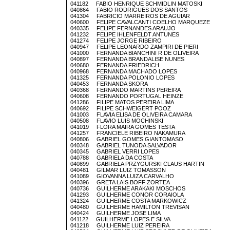
041182 FABIO HENRIQUE SCHMIDLIN MATOSKI
040864 FABIO RODRIGUES DOS SANTOS
041304 FABRICIO MARREIROS DE AGUIAR
040600 FELIPE CAVALCANTI COELHO MARQUEZE
040335 FELIPE FERNANDES ARAUJO
041232 FELIPE IHLENFELDT ANTUNES
041274 FELIPE JORGE RIBEIRO
040947 FELIPE LEONARDO ZAMPIRI DE PIERI
041000 FERNANDA BIANCHINI R DE OLIVEIRA
040897 FERNANDA BRANDALISE NUNES
040680 FERNANDA FRIEDRICH
040968 FERNANDA MACHADO LOPES
041325 FERNANDA POLONIO LOPES
040453 FERNANDA SKORA
040368 FERNANDO MARTINS PEREIRA
040608 FERNANDO PORTUGAL HEINZE
041286 FILIPE MATOS PEREIRA LIMA
040692 FILIPE SCHWEIGERT POOZ
041003 FLAVIA ELISA DE OLIVEIRA CAMARA
040508 FLAVIO LUIS MOCHINSKI
041019 FLORA MAIRA GOMES TESTA
041257 FRANCIELE RIBEIRO NAKAMURA
040806 GABRIEL GOMES GIANTOMASO
040348 GABRIEL TUNODA SALVADOR
040345 GABRIEL VERRI LOPES
040788 GABRIELA DA COSTA
040899 GABRIELA PRZYGURSKI CLAUS HARTIN
040481 GILMAR LUIZ TOMASSON
041089 GIOVANNA LUIZA CARVALHO
040396 GRETA LAIS BOFF ZORTEA
040736 GUILHERME ARAKAKI MOSCHOS
041293 GUILHERME CONOR CORAIOLA
041324 GUILHERME COSTA MARKOWICZ
040480 GUILHERME HAMILTON TREVISAN
040424 GUILHERME JOSE LIMA
041122 GUILHERME LOPES E SILVA
041218 GUILHERME LUIZ PEREIRA