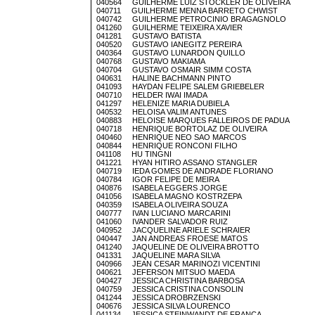
040564 GUILHERME LUIZ STOCKLER DE OLIVEIRA
040711 GUILHERME MENNA BARRETO CHWIST
040742 GUILHERME PETROCINIO BRAGAGNOLO
041260 GUILHERME TEIXEIRA XAVIER
041281 GUSTAVO BATISTA
040520 GUSTAVO IANEGITZ PEREIRA
040364 GUSTAVO LUNARDON QUILLO
040768 GUSTAVO MAKIAMA
040704 GUSTAVO OSMAIR SIMM COSTA
040631 HALINE BACHMANN PINTO
041093 HAYDAN FELIPE SALEM GRIEBELER
040710 HELDER IWAI IMADA
041297 HELENIZE MARIA DUBIELA
040532 HELOISA VALIM ANTUNES
040883 HELOISE MARQUES FALLEIROS DE PADUA
040718 HENRIQUE BORTOLAZ DE OLIVEIRA
040460 HENRIQUE NEO SAO MARCOS
040844 HENRIQUE RONCONI FILHO
041108 HU TINGNI
041221 HYAN HITIRO ASSANO STANGLER
040719 IEDA GOMES DE ANDRADE FLORIANO
040784 IGOR FELIPE DE MEIRA
040876 ISABELA EGGERS JORGE
041056 ISABELA MAGNO KOSTRZEPA
040359 ISABELA OLIVEIRA SOUZA
040777 IVAN LUCIANO MARCARINI
041060 IVANDER SALVADOR RUIZ
040952 JACQUELINE ARIELE SCHRAIER
040447 JAN ANDREAS FROESE MATOS
041240 JAQUELINE DE OLIVEIRA BROTTO
041331 JAQUELINE MARA SILVA
040966 JEAN CESAR MARINOZI VICENTINI
040621 JEFERSON MITSUO MAEDA
040427 JESSICA CHRISTINA BARBOSA
040759 JESSICA CRISTINA CONSOLIN
041244 JESSICA DROBRZENSKI
040676 JESSICA SILVA LOURENCO
041134 JESSICA STEINWANDT DE FRANCA