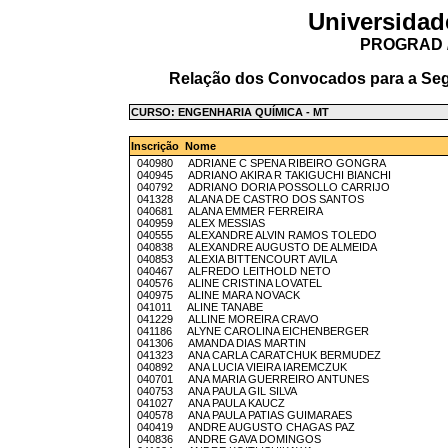
Universidad
PROGRAD /
Relação dos Convocados para a Seg
CURSO: ENGENHARIA QUÍMICA - MT
Inscrição Nome
040980 ADRIANE C SPENA RIBEIRO GONGRA
040945 ADRIANO AKIRA R TAKIGUCHI BIANCHI
040792 ADRIANO DORIA POSSOLLO CARRIJO
041328 ALANA DE CASTRO DOS SANTOS
040681 ALANA EMMER FERREIRA
040959 ALEX MESSIAS
040555 ALEXANDRE ALVIN RAMOS TOLEDO
040838 ALEXANDRE AUGUSTO DE ALMEIDA
040853 ALEXIA BITTENCOURT AVILA
040467 ALFREDO LEITHOLD NETO
040576 ALINE CRISTINA LOVATEL
040975 ALINE MARA NOVACK
041011 ALINE TANABE
041229 ALLINE MOREIRA CRAVO
041186 ALYNE CAROLINA EICHENBERGER
041306 AMANDA DIAS MARTIN
041323 ANA CARLA CARATCHUK BERMUDEZ
040892 ANA LUCIA VIEIRA IAREMCZUK
040701 ANA MARIA GUERREIRO ANTUNES
040753 ANA PAULA GIL SILVA
041027 ANA PAULA KAUCZ
040578 ANA PAULA PATIAS GUIMARAES
040419 ANDRE AUGUSTO CHAGAS PAZ
040836 ANDRE GAVA DOMINGOS