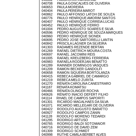
040708 PAULA GONCALVES DE OLIVEIRA
040653 PAULA MOREIRA
040404 PAULA PEREIRA MAROT
040862 PAULO AFFONSO LATOH DE SOUZA
040776 PAULO HENRIQUE AMORIM SANTOS
040407 PAULO HENRIQUE CORREIA LUCAS
040452 PAULO HENRIQUE FERRO
041004 PEDRO AUGUSTO SOARES E SILVA
040596 PEDRO HENRIQUE DE SOUZA MARQUES
040960 PEDRO HENRIQUE SIONEK
040695 PEDRO JOSE SARTORELLI LANTIN
040842 PRISCILA LAGNER DA SILVEIRA
041303 RADAMES REZENDE BERTAN
041269 RAFAEL DIETRICH MOURA COSTA
040697 RAFAEL JACOMINI REIS
041005 RAFAEL KREUZBERG FERREIRA
040983 RAFAELA RODERJAN BENATTO
041289 RAINNER DOMINGOS VASQUES
041209 RAMON BECKER GANDOLFI
040658 RAMON SIQUEIRA BORTOLANZA
040415 REBECA GABRIEL DE CAMARGO
041219 REBECA MELO ZURITA
041270 RENATA CAROLINA CANESTRARO
041187 RENATA KOMATSU
040466 RENATA OLINGER ROCHA
040626 RENATO INACIO DEFERT FILHO
041114 RHAEL DE CAMPOS SAPORITI
041301 RICARDO MAGALHAES DA SILVA
041071 RICARDO MELLEGARI DE OLIVEIRA
040422 RODOLFO AUGUSTO BARATTO
040927 RODOLFO CAMPOS ZANIN
041128 RODOLFO MORENO TEDARDI
041295 RODRIGO ARTUSO
040765 RODRIGO BALDI SOTOMAIOR
040716 RODRIGO DE DAVID ZEM
041309 RODRIGO SCHMIDT
040998 RUTHE CAMILA BERBET ALVES