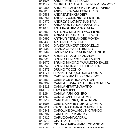
041024 ANDRE KOITI ISHIKAWA
041127 ANDRE LUIZ BERTOLINI FERREIRA ROSA
040386 ANDRE RICARDO VALLE DE OLIVEIRA
040813 ANDRE SCARAMUSSA LOPES
040588 ANDREA RENATA DEIP
040761 ANDRESSA MARIA SALLA JOHN
040976 ANDREY SILVA MATSUSHIMA
041213 ANNA MONICA RADOVANOVIC
041075 ANTEIA OLHIANA GOUVEIA
040689 ANTONIO MIGUEL LEAO FILHO
040885 ARIANE CEZAROTTO FIEWSKI
040999 ARTHUR FERNANDES MOYSA
040435 ARTUR LOPES LEMOS
040993 BIANCA CUNERT CECONELLO
040502 BIANCA GRAZIELE BUENO
040567 BRUNA ANDREIA VEIGA ANTONIUK
041025 BRUNO GABOR DANCZKAY
040523 BRUNO HENRIQUE LATTMANN
041079 BRUNO MINORO YAMAMOTO SALES
040749 BRUNO MORAES DE OLIVEIRA
040377 BRUNO TOCCHIO
041174 BRYAN HENRIQUE SATO COSTA
041298 CAIO FERNANDEZ CORDEIRO
040589 CAMILA CRISTINA WAN DALL
040337 CAMILA FLAVIA SCHETTINO OLIVEIRA
041313 CAMILA HIRATA NAVARRO
041162 CAMILA KOPPE
041284 CAMILA YUMI OSHIRO
041266 CARLA GABRIELA GOMES
040512 CARLOS HENRIQUE FURLAN
041006 CARLOS HENRIQUE NOGUEIRA
040611 CAROLINA CAMARGO MOREIRA
040445 CAROLINE DAL MOLIN GRANDO
040702 CAROLINE POSANSKY
040910 CARUE GAMA CABRAL
040542 CINTHIA HOELDTKE
040634 CINTIA YURIKA SIMIZU YORINORI
041139 CLARIANNA FERREIRA DE MATOS