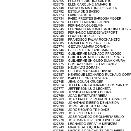
027855 ELDA ELI CRISTINA SANTOS
027875 ELEN CAROLINE JAMARCHI
027748 EMERSON MARTINS DE SOUZA
027792 ESTELA DE S BASSO
027773 FABIO BATISTA
027734 FABIO PRESTES BARBOSA MEGER
027874 FELIPE FERNANDES NININ
027866 FERNANDA GUGELMIN
027845 FERNANDO ANTONIO BARDOINO DOS 
027903 FERNANDO MENDES WEFFORT
027848 FLAVIO RODRIGUES
027898 FRANCISCO PALMA ROCHA NETO
027885 GABRIELA REIS PIAZZETTA
027774 GEOVANA MARIA CORADIN
027746 GILBERTO CAETANO MANEA
027752 GUILHERME MACHADO FRAGOSO
027818 GUILHERME MOERSBAECHER PAES
027930 GUILHERME SHIGUEO SILVA KIMURA
027775 GUSTAVO SIMOES LLIVI IBANEZ
027830 HELEN VAZ ZORASKI
027880 HELOISE MARIA MUCHINSKI
027887 HENRIQUE LEONARDO RUCHAUD COR
027902 ISABELLE LYRIO SILVEIRA
027745 JEAN COUAN KRUGER
027814 JEFFERSON GUIMARAES DOS SANTOS
027777 JEFFERSON LUIZ LECHETA
027868 JESSICA FERNANDA DUBAS
027769 JOAO BATISTA FERREIRA
027763 JOAO PAULO PEREIRA DE CARVALHO
027890 JONATHAS RIBEIRO DE ALMEIDA
027899 JORGE AUGUSTO MEIRA
027896 JORGE BOARO TRINDADE
027793 JOSE CELIO RABELO
027751 JOSE RICARDO DE OLIVEIRA BELLO
027770 JOSEMARA TERESINHA PSCHERA
027820 LEONARDO SERAFIM MENEZES
027743 MARCAL ALBUQUERQUE
027886 MARCELA GONCALVES DE OLIVEIRA