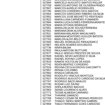
027894 MARCELO AUGUSTO SANTOS RIGLER
027758 MARCOS ANTONIO DE OLIVEIRA PRADO
027807 MARCOS AURELIO RODRIGUES
027780 MARCOS CORDEIRO DOS SANTOS
027854 MARCOS GREGORIO RIBEIRO DA SILVA
027852 MARCOS JOSE BEGHETTO PENTEADO
027822 MARIA LUISA CARNEIRO FUMANERI
027884 MARIA LUIZA GOMES FERREIRA ARANTE
027826 MARIA VITORIA HENRIQUE
027851 MARIA ZELIA DE SOUSA FERREIRA
027901 MARIANA DEAK ALONSO
027811 MARIANA MALANSKI MAGALHAES
027883 MARIANA MONTEIRO KUGLER BATISTA
027762 MARLON ALDO BELOTTI
027900 MIGUEL ROMUALDO PIEKAZEWICZ
027867 NELSON SOARES DOS ANJOS
027736 NINFA BALMA
027832 PAULA MATOSKI BUTTURE
027877 PAULO SERGIO PRESTES DE SOUZA
027828 RAFAEL NEVIO AZEVEDO E SILVA
027882 RAFAEL RUFINO LOPES
027819 RAMON VOLTOLINI DE ASSIS
027742 REATA BEATRIZ CORDEIRO
027916 REGINA CECILIA GROHS GIACOMITTI
027857 RENAN COLOMBO
027862 RHAIZA CARVALHO
027905 RODOLFO VINICIUS MONTOZA
027927 RODRIGO AUGUSTO CARDOSO DA SILV
027767 RODRIGO BAZZI ARAUJO
027790 RUDAR LUIZ DA PAZ
027925 SHEILA BUENO BAGGIO
027863 SIDNEI LOURENCO ALVES
027771 TESSIE ALMEIDA CARRARO
027764 THAYANE DAMAZIO
027768 THIAGO CESAR DE MORAIS PEDROZO
027747 THIAGO TADEU MARTINS GABRIEL
027859 TIAGO FERNANDO GOES CARDOSO