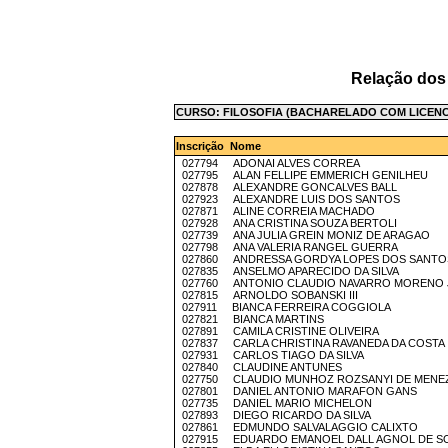
Relação dos
CURSO: FILOSOFIA (BACHARELADO COM LICENCI
Inscrição Nome
027794 ADONAI ALVES CORREA
027795 ALAN FELLIPE EMMERICH GENILHEU
027878 ALEXANDRE GONCALVES BALL
027923 ALEXANDRE LUIS DOS SANTOS
027871 ALINE CORREIA MACHADO
027928 ANA CRISTINA SOUZA BERTOLI
027739 ANA JULIA GREIN MONIZ DE ARAGAO
027798 ANA VALERIA RANGEL GUERRA
027860 ANDRESSA GORDYA LOPES DOS SANTO
027835 ANSELMO APARECIDO DA SILVA
027760 ANTONIO CLAUDIO NAVARRO MORENO 
027815 ARNOLDO SOBANSKI III
027911 BIANCA FERREIRA COGGIOLA
027821 BIANCA MARTINS
027891 CAMILA CRISTINE OLIVEIRA
027837 CARLA CHRISTINA RAVANEDA DA COSTA
027931 CARLOS TIAGO DA SILVA
027840 CLAUDINE ANTUNES
027750 CLAUDIO MUNHOZ ROZSANYI DE MENE
027801 DANIEL ANTONIO MARAFON GANS
027735 DANIEL MARIO MICHELON
027893 DIEGO RICARDO DA SILVA
027861 EDMUNDO SALVALAGGIO CALIXTO
027915 EDUARDO EMANOEL DALL AGNOL DE S