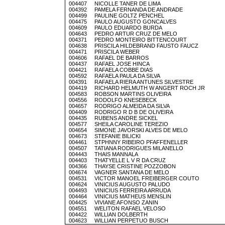
004407 NICOLLE TANER DE LIMA
004392 PAMELA FERNANDA DE ANDRADE
004499 PAULINE GOLTZ PENCHEL
004475 PAULO AUGUSTO GONCALVES
004609 PAULO EDUARDO BURDA
004643 PEDRO ARTUR CRUZ DE MELO
004371 PEDRO MONTEIRO BITTENCOURT
004638 PRISCILA HILDEBRAND FAUSTO FAUCZ
004471 PRISCILA WEBER
004606 RAFAEL DE BARROS
004437 RAFAEL JOSE HINCA
004421 RAFAELA COBBE DIAS
004592 RAFAELA PAULA DA SILVA
004391 RAFAELA RIERA ANTUNES SILVESTRE
004419 RICHARD HELMUTH W ANGERT ROCH JR
004583 ROBSON MARTINS OLIVEIRA
004556 RODOLFO KNESEBECK
004657 RODRIGO ALMEIDA DA SILVA
004409 RODRIGO R D B DE OLIVEIRA
004435 RUBENS ANDRE SICKEL
004577 SHEILA CAROLINE TEREZIO
004654 SIMONE JAVORSKI ALVES DE MELO
004673 STEFANIE BILICKI
004461 STPHNNY RIBEIRO PFAFFENELLER
004507 TATIANA RODRIGUES MILANELLO
004443 THAIS MANNALA
004403 THATYELLE L V R DA CRUZ
004366 THAYSE CRISTINE POZZOBON
004674 VAGNER SANTANA DE MELO
004531 VICTOR MANOEL FREIBERGER COUTO
004624 VINICIUS AUGUSTO PALUDO
004493 VINICIUS FERREIRA ARRUDA
004464 VINICIUS MATHEUS MENSLIN
004425 VIVIANE AFONSO ZANIN
004551 WELITON RAFAEL VELOSO
004422 WILLIAN DOLBERTH
004623 WILLIAN PERPETUO BUSCH