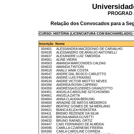
Universidad
PROGRAD /
Relação dos Convocados para a Seg
CURSO: HISTÓRIA (LICENCIATURA COM BACHARELADO) -
Inscrição Nome
004401 ALESSANDRA MACEDONIO DE CARVALHO
004530 ALESSANDRO DE ARAUJO ANTONELLI
004637 ALEXANDRE LUIZ TABORDA
004561 ALINE VIEIRA
004563 AMANDA MARCONDES CALDAS
004633 AMANDA TINTORI
004518 ANALU IANIK COSTA
004547 ANDRE DAL BOSCO CARLETTO
004645 ANDRE LUIS FRAXINO
004534 ANDRE VICTOR MIOTTO NEVES
004396 ANDREIA ROSIN CAPRINO
004359 ANDRESSA EUZIERES GRANZOTTO
004451 ANGELA CAROLINE SZYCHOWSKI
004661 ANGELA ZATTA
004664 ANNA CLAUDIA BERUSKI
004600 ARIADNE DE MATOS MEDEIROS
004497 BEATRIZ GOMES DE SA WERLANG
004621 BIANCA ELIZA HOEKSTRA
004411 BREMO REZENDE DA SILVA
004519 BRUNA MARIA OLIVETTI
004632 BRUNO RAFAEL ORTIZ
004447 CAIO FERNANDO DE ALMEIDA
004596 CAMILLA CZARNESKI FREIRIA
004390 CARLA CAROLINE CORREIA