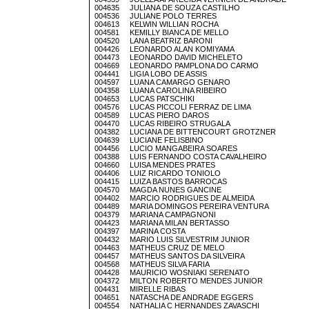
004635 JULIANA DE SOUZA CASTILHO
004536 JULIANE POLO TERRES
004613 KELWIN WILLIAN ROCHA
004581 KEMILLY BIANCA DE MELLO
004520 LANA BEATRIZ BARONI
004426 LEONARDO ALAN KOMIYAMA
004473 LEONARDO DAVID MICHELETO
004669 LEONARDO PAMPLONA DO CARMO
004441 LIGIA LOBO DE ASSIS
004597 LUANA CAMARGO GENARO
004358 LUANA CAROLINA RIBEIRO
004653 LUCAS PATSCHIKI
004576 LUCAS PICCOLI FERRAZ DE LIMA
004589 LUCAS PIERO DAROS
004470 LUCAS RIBEIRO STRUGALA
004382 LUCIANA DE BITTENCOURT GROTZNER
004639 LUCIANE FELISBINO
004456 LUCIO MANGABEIRA SOARES
004388 LUIS FERNANDO COSTA CAVALHEIRO
004660 LUISA MENDES PRATES
004406 LUIZ RICARDO TONIOLO
004415 LUIZA BASTOS BARROCAS
004570 MAGDA NUNES GANCINE
004402 MARCIO RODRIGUES DE ALMEIDA
004489 MARIA DOMINGOS PEREIRA VENTURA
004379 MARIANA CAMPAGNONI
004423 MARIANA MILAN BERTASSO
004397 MARINA COSTA
004432 MARIO LUIS SILVESTRIM JUNIOR
004463 MATHEUS CRUZ DE MELO
004457 MATHEUS SANTOS DA SILVEIRA
004568 MATHEUS SILVA FARIA
004428 MAURICIO WOSNIAKI SERENATO
004372 MILTON ROBERTO MENDES JUNIOR
004431 MIRELLE RIBAS
004651 NATASCHA DE ANDRADE EGGERS
004554 NATHALIA C HERNANDES ZAVASCHI