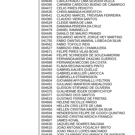
004646 CARLA PRADO LIMA SILVEIRA VILELA
004395 CARMEM CARDOSO BUENO DE CAMARGO
004472 CELIO PIRES PEIXOTO
004535 CHRIS AMANDA HOREVITCH
004541 CLAUDIO MARCEL TREVISAN FERREIRA
004365 CLAUDIO VIEIRA SANTOS
004529 CLEIDE MARA DE LIMA
004478 DAMIANA PEREIRA DA CRUZ
004479 DANIEL RAVANELLO
004445 DANILO DE MAURO PRANDI
004378 EDUARDO MONTE JORGE HEY MARTINS
041755 FABIO DANTAS AMARAL LISBOA DA SILVA
004562 FABIO TOFOLO REIS
004527 FABRIZIO EMILIO CHIAMULERA
004671 FELIPE PIRES VILAS BOAS
004546 FELIPE SCHNEIDER DE SOUZA AMORIM
004558 FERNANDA AKEMI OKAZAKI GUERIOS
004588 FERNANDA MICOSKI DA COSTA
004640 FLAVIA REGINA NUNES PINTO
004393 GABRIELA ALVES QUELUZ
004455 GABRIELA MULLER LAROCCA
004565 GABRIELLA STRAPASSON
004604 GIOVANNI AFFORNALLLI FELTRIN
004491 GIULIANO MANFRON MADALOSSO
004628 GLEISON STIEVANO DE OLIVEIRA
004375 GUILHERME IEGER DOBRYCHTOP
004377 GUSTAVO DOS SANTOS
004619 GUSTAVO FERRAZ DE FREITAS
004666 HELENE NICOLLE PARDO
004404 HELLEN CRIS LEITE DE LIMA
004450 HELLEN CRISTINA XAVIER DA SILVA
004594 HENDERSON FELIPE DE GODOI QUINTINO
004560 INGRID CRISTINI KROICH FRANDJI
004607 JAMES KOVAL
004630 JAQUELINE SOARES BALDAIA
004615 JOAO ANTONIO FOGACA F BRITO
004469 JOAO PAULO LOPES MACHADO
004539 JOELZA APARECIDA VERNICK DE ANDRADE