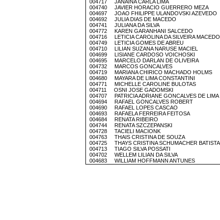
004717 JANAINA CARLA LIMA
004740 JAVIER HORACIO GUERRERO MEZA
004697 JOAO FHILIPPE ULANDOVSKI AZEVEDO
004692 JULIA DIAS DE MACEDO
004741 JULIANA DA SILVA
004772 KAREN GARANHANI SALCEDO
004716 LETICIA CAROLINA DA SILVEIRA MACEDO
004749 LETICIA GOMES DE ABREU
004710 LILIAN SUZANA NARUSE MACIEL
004699 LISIANE CARDOSO VOICHOSKI
004695 MARCELO DARLAN DE OLIVEIRA
004732 MARCOS GONCALVES
004719 MARIANA CHIRICO MACHADO HOLMS
004680 MAYARA DE LIMA CONSTANTINI
004771 MICHELLE CAROLINE BULOTAS
004711 OSNI JOSE GADOMSKI
004707 PATRICIA ADRIANE GONCALVES DE LIMA
004694 RAFAEL GONCALVES ROBERT
004690 RAFAEL LOPES CASCAO
004693 RAFAELA FERREIRA FEITOSA
004684 RENATA RIBEIRO
004744 RENATA SZCZEPANSKI
004728 TACIELI MACIONK
004763 THAIS CRISTINA DE SOUZA
004725 THAYS CRISTINA SCHUMACHER BATISTA
004713 TIAGO SILVA POSSATI
004702 WELLEM LILIAN DA SILVA
004683 WILLIAM HOFFMANN ANTUNES