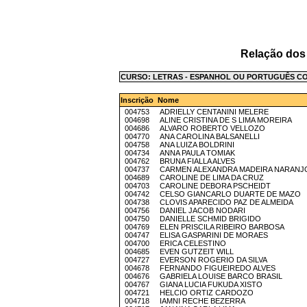
Relação dos
CURSO: LETRAS - ESPANHOL OU PORTUGUÊS CO
Inscrição Nome
004753 ADRIELLY CENTANINI MELERE
004698 ALINE CRISTINA DE S LIMA MOREIRA
004686 ALVARO ROBERTO VELLOZO
004770 ANA CAROLINA BALSANELLI
004758 ANA LUIZA BOLDRINI
004734 ANNA PAULA TOMIAK
004762 BRUNA FIALLA ALVES
004737 CARMEN ALEXANDRA MADEIRA NARANJ
004689 CAROLINE DE LIMA DA CRUZ
004703 CAROLINE DEBORA PSCHEIDT
004742 CELSO GIANCARLO DUARTE DE MAZO
004738 CLOVIS APARECIDO PAZ DE ALMEIDA
004756 DANIEL JACOB NODARI
004750 DANIELLE SCHMID BRIGIDO
004769 ELEN PRISCILA RIBEIRO BARBOSA
004747 ELISA GASPARINI DE MORAES
004700 ERICA CELESTINO
004685 EVEN GUTZEIT WILL
004727 EVERSON ROGERIO DA SILVA
004678 FERNANDO FIGUEIREDO ALVES
004676 GABRIELA LOUISE BARCO BRASIL
004767 GIANA LUCIA FUKUDA XISTO
004721 HELCIO ORTIZ CARDOZO
004718 IAMNI RECHE BEZERRA