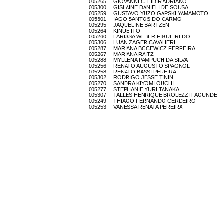
005265 GIOVANNI CLEIDIR ADRIANO
005300 GISLAINE DANIELI DE SOUSA
005259 GUSTAVO YUZO GAPSKI YAMAMOTO
005301 IAGO SANTOS DO CARMO
005295 JAQUELINE BARTZEN
005264 KINUE ITO
005260 LARISSA WEBER FIGUEIREDO
005306 LUAN ZAGER CAVALIERI
005287 MARIANA BOCEWICZ FERREIRA
005267 MARIANA RAITZ
005288 MYLLENA PAMPUCH DA SILVA
005256 RENATO AUGUSTO SPAGNOL
005258 RENATO BASSI PEREIRA
005302 RODRIGO JESSE TININ
005270 SANDRA KIYOMI OUCHI
005277 STEPHANIE YURI TANAKA
005307 TALLES HENRIQUE BROLEZZI FAGUNDE
005249 THIAGO FERNANDO CERDEIRO
005253 VANESSA RENATA PEREIRA