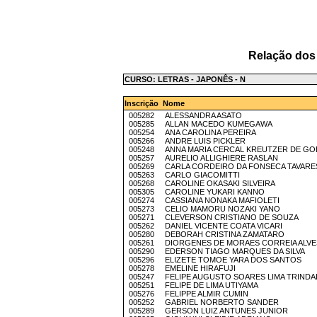
Relação dos
CURSO: LETRAS - JAPONÊS - N
Inscrição Nome
005282 ALESSANDRA ASATO
005285 ALLAN MACEDO KUMEGAWA
005254 ANA CAROLINA PEREIRA
005266 ANDRE LUIS PICKLER
005248 ANNA MARIA CERCAL KREUTZER DE GO
005257 AURELIO ALLIGHIERE RASLAN
005269 CARLA CORDEIRO DA FONSECA TAVARE
005263 CARLO GIACOMITTI
005268 CAROLINE OKASAKI SILVEIRA
005305 CAROLINE YUKARI KANNO
005274 CASSIANA NONAKA MAFIOLETI
005273 CELIO MAMORU NOZAKI YANO
005271 CLEVERSON CRISTIANO DE SOUZA
005262 DANIEL VICENTE COATA VICARI
005280 DEBORAH CRISTINA ZAMATARO
005261 DIORGENES DE MORAES CORREIA ALVE
005290 EDERSON TIAGO MARQUES DA SILVA
005296 ELIZETE TOMOE YARA DOS SANTOS
005278 EMELINE HIRAFUJI
005247 FELIPE AUGUSTO SOARES LIMA TRINDA
005251 FELIPE DE LIMA UTIYAMA
005276 FELIPPE ALMIR CUMIN
005252 GABRIEL NORBERTO SANDER
005289 GERSON LUIZ ANTUNES JUNIOR