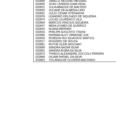
032890 JANILCE NEGRAO MESSIAS
032850 JOAO LENNON GAVA VIDAL
032821 JULIA ABAGGE DE MACEDO
032820 JULIANE DE ALMEIDA LINO
032891 JULIO CESAR STEFANONI
032876 LEANDRO DELGADO DE SIQUEIRA
032875 LUCAS LOURENCO VILA
032864 MARCOS VINICIUS SIQUEIRA
032837 MIDIA GOMES DE QUEIROZ
032844 NUANA WERNER
032833 PHELIPE AUGUSTO TISONI
032880 RAYMAN ALUY VIRMOND JUK
032829 ROBSON RUI SILVA DOS SANTOS
032817 ROGERIO DE SOUZA
032881 RUTHE KLEIN WOLFART
032889 SANDRA NAOMI ISUMI
032852 SANDRA RUBIA DA SILVA
032873 THIAGO ALEXANDRE ZOCCOLI PEREIRA
032868 UILIAM RAFAEL DA SILVA
032853 YOLANDA DE OLIVEIRA MACHADO