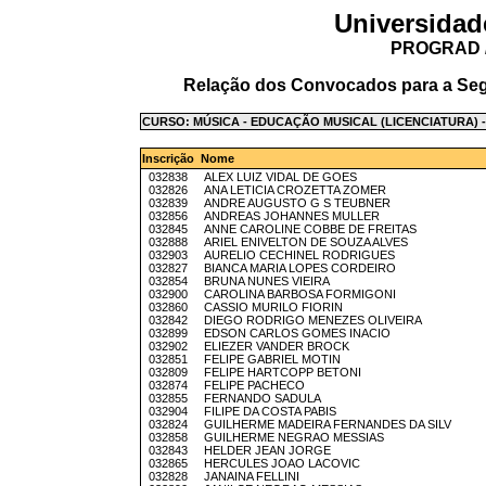
Universidad
PROGRAD /
Relação dos Convocados para a Seg
CURSO: MÚSICA - EDUCAÇÃO MUSICAL (LICENCIATURA) -
Inscrição Nome
032838 ALEX LUIZ VIDAL DE GOES
032826 ANA LETICIA CROZETTA ZOMER
032839 ANDRE AUGUSTO G S TEUBNER
032856 ANDREAS JOHANNES MULLER
032845 ANNE CAROLINE COBBE DE FREITAS
032888 ARIEL ENIVELTON DE SOUZA ALVES
032903 AURELIO CECHINEL RODRIGUES
032827 BIANCA MARIA LOPES CORDEIRO
032854 BRUNA NUNES VIEIRA
032900 CAROLINA BARBOSA FORMIGONI
032860 CASSIO MURILO FIORIN
032842 DIEGO RODRIGO MENEZES OLIVEIRA
032899 EDSON CARLOS GOMES INACIO
032902 ELIEZER VANDER BROCK
032851 FELIPE GABRIEL MOTIN
032809 FELIPE HARTCOPP BETONI
032874 FELIPE PACHECO
032855 FERNANDO SADULA
032904 FILIPE DA COSTA PABIS
032824 GUILHERME MADEIRA FERNANDES DA SILV
032858 GUILHERME NEGRAO MESSIAS
032843 HELDER JEAN JORGE
032865 HERCULES JOAO LACOVIC
032828 JANAINA FELLINI