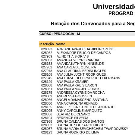
Universidad
PROGRAD /
Relação dos Convocados para a Seg
CURSO: PEDAGOGIA - M
Inscrição Nome
028093 ADRIANE APARECIDA RIBEIRO ZUGE
028082 ALEXANDRE FELICIO DE CAMPOS
027989 ALINE THAIS ORIVIS
028063 AMANDA EVELYN BRANDAO
028153 AMANDA KATHRYN HINKELDEI
027952 ANA CARLA DE OLIVEIRA
027978 ANA CLAUDIA ALBERINI INGLES
028108 ANA JULIA LUCHT RODRIGUES
027945 ANA LUIZA JUFFERNBRUCH EKERMANN
028129 ANA PAULA KRAMER
028088 ANA PAULA KREIS BARON
028031 ANA PAULA MACIEL GURSKI
028175 ANDRESSA CYRNE DA ROCHA
028009 ANDRESSA GOOSSEN
028066 ANGELA DAMASCENO SANTANA
028030 ANNA CAROLINA RENAUD
028135 ANNELIZE CRISTINE H DE ANDRADE
028095 ANNY CAROLINE MARQUITO
028036 BEATRIZ DE CESARO
028104 BERENICE SILVEIRA
027988 BRUNA CALDAS DOS SANTOS
028053 BRUNA DE SOUZA RODRIGUES
028057 BRUNA MARIA SEMCHECHEM TWARDOWSKY
028123 BRUNA RODRIGO DE LIMA