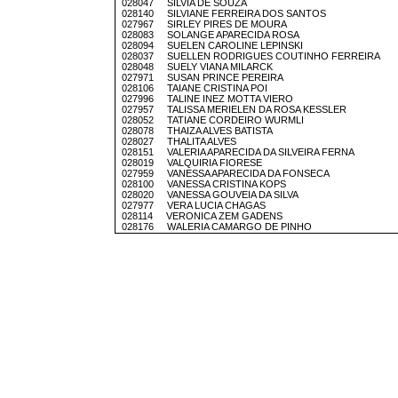
028047 SILVIA DE SOUZA
028140 SILVIANE FERREIRA DOS SANTOS
027967 SIRLEY PIRES DE MOURA
028083 SOLANGE APARECIDA ROSA
028094 SUELEN CAROLINE LEPINSKI
028037 SUELLEN RODRIGUES COUTINHO FERREIRA
028048 SUELY VIANA MILARCK
027971 SUSAN PRINCE PEREIRA
028106 TAIANE CRISTINA POI
027996 TALINE INEZ MOTTA VIERO
027957 TALISSA MERIELEN DA ROSA KESSLER
028052 TATIANE CORDEIRO WURMLI
028078 THAIZA ALVES BATISTA
028027 THALITA ALVES
028151 VALERIA APARECIDA DA SILVEIRA FERNA
028019 VALQUIRIA FIORESE
027959 VANESSA APARECIDA DA FONSECA
028100 VANESSA CRISTINA KOPS
028020 VANESSA GOUVEIA DA SILVA
027977 VERA LUCIA CHAGAS
028114 VERONICA ZEM GADENS
028176 WALERIA CAMARGO DE PINHO