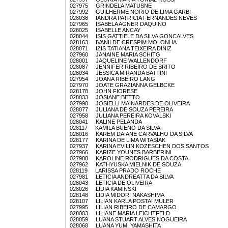
027975 GRINDELA MATUSNE
027992 GUILHERME NORIO DE LIMA GARBI
028038 IANDRA PATRICIA FERNANDES NEVES
027965 ISABELA AGNER DAQUINO
028025 ISABELLE ANCAY
028044 ISIS GATTIELE DA SILVA GONCALVES
028163 IVANILDE CRESPIM MOLONHA
028071 IZIS TATIANA TEIXEIRA DINIZ
027960 JANAINE MARIA SCHITG
028001 JAQUELINE WALLENDORF
028087 JENNIFER RIBEIRO DE BRITO
028034 JESSICA MIRANDA BATTINI
027954 JOANA RIBEIRO LANG
027970 JOATE GRAZIANNA GELBCKE
028178 JOHN FIORESE
028033 JOSIANE BETTO
027998 JOSIELLI MAINARDES DE OLIVEIRA
028077 JULIANA DE SOUZA PEREIRA
027958 JULIANA PEREIRA KOVALSKI
028041 KALINE PELANDA
028117 KAMILA BUENO DA SILVA
028016 KAREM DAIANE CARVALHO DA SILVA
028177 KARINA DE LIMA WITASIAK
027937 KARINA EVILIN KOZESCHEN DOS SANTOS
027966 KARIZE YOUNES BARBERINI
027980 KAROLINE RODRIGUES DA COSTA
027962 KATHYUSKA MIELNIK DE SOUZA
028119 LARISSA PRADO ROCHE
027981 LETICIA ANDREATTA DA SILVA
028043 LETICIA DE OLIVEIRA
028026 LIDIA KAMINSKI
028148 LIDIA MIDORI NAKASHIMA
028107 LILIAN KARLA POSTAI MULER
027995 LILIAN RIBEIRO DE CAMARGO
028003 LILIANE MARIA LEICHTFELD
028059 LUANA STUART ALVES NOGUEIRA
028068 LUANA YUMI YAMASHITA