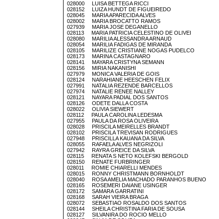
028000 LUISA BETTEGA RICCI
028152 LUIZA HUNDT DE FIGUEIREDO
028045 MARIA APARECIDA ALVES
028002 MARIA BROCATTO RAMOS
027939 MARIA JOSE DEGANELLO
028113 MARIA PATRICIA CELESTINO DE OLIVEI
028080 MARILIA ALESSANDRA ARNAUD
028054 MARILIA FADIGAS DE MIRANDA
028105 MARILIZE CRISTIANE NOGAS PUDELCO
028173 MARINA CASTAGNARO
028141 MAYARA CRISTYNA SEMANN
028156 MIRIA NAKANISHI
027979 MONICA VALERIA DE GOIS
028124 NARAHIANE HEESCHEN FELIX
027991 NATALIA REZENDE BARCELLOS
027974 NATALIE RENEE NALLEY
028121 NAYARA PADIAL DOS SANTOS
028126 ODETE DALLA COSTA
028022 OLIVIA SIEWERT
028112 PAULA CAROLINA LEDESMA
027955 PAULA DA ROSA OLIVEIRA
028028 PRISCILA MEIRELLES BRANDT
028102 PRISCILA TREVISAN RODRIGUES
027948 PRISCILLA KAUANA DA SILVA
028055 RAFAELA ALVES NEGRIZOLI
027942 RAYRA GREICE DA SILVA
028115 RENATA S NETO KOLEFSKI BERGOLD
028150 RENATE FURBRINGER
028011 ROMIE CHIARELLI MENDES
028015 RONNY CHRISTMANN BORNHOLDT
028040 ROSA AMELIA MACHADO PARANHOS BUENO
028165 ROSEMERI DAIANE USINGER
028172 SAMARA GARRATINI
028168 SARAH VIEIRA BRAGA
028072 SEBASTIAO ROSALDO DOS SANTOS
028144 SHEILA CHRISTINA FARIA DE SOUSA
028127 SILVANIRA DO ROCIO MELLO