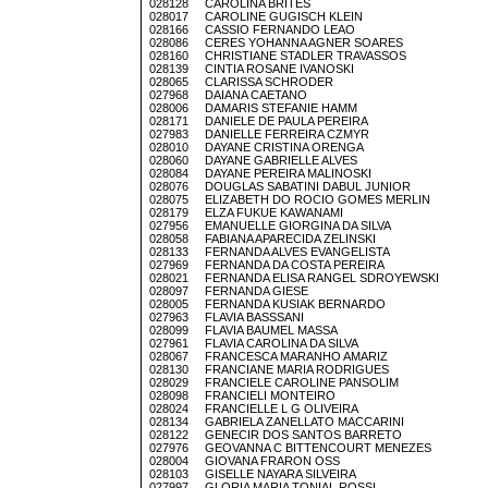
028128 CAROLINA BRITES
028017 CAROLINE GUGISCH KLEIN
028166 CASSIO FERNANDO LEAO
028086 CERES YOHANNA AGNER SOARES
028160 CHRISTIANE STADLER TRAVASSOS
028139 CINTIA ROSANE IVANOSKI
028065 CLARISSA SCHRODER
027968 DAIANA CAETANO
028006 DAMARIS STEFANIE HAMM
028171 DANIELE DE PAULA PEREIRA
027983 DANIELLE FERREIRA CZMYR
028010 DAYANE CRISTINA ORENGA
028060 DAYANE GABRIELLE ALVES
028084 DAYANE PEREIRA MALINOSKI
028076 DOUGLAS SABATINI DABUL JUNIOR
028075 ELIZABETH DO ROCIO GOMES MERLIN
028179 ELZA FUKUE KAWANAMI
027956 EMANUELLE GIORGINA DA SILVA
028058 FABIANA APARECIDA ZELINSKI
028133 FERNANDA ALVES EVANGELISTA
027969 FERNANDA DA COSTA PEREIRA
028021 FERNANDA ELISA RANGEL SDROYEWSKI
028097 FERNANDA GIESE
028005 FERNANDA KUSIAK BERNARDO
027963 FLAVIA BASSSANI
028099 FLAVIA BAUMEL MASSA
027961 FLAVIA CAROLINA DA SILVA
028067 FRANCESCA MARANHO AMARIZ
028130 FRANCIANE MARIA RODRIGUES
028029 FRANCIELE CAROLINE PANSOLIM
028098 FRANCIELI MONTEIRO
028024 FRANCIELLE L G OLIVEIRA
028134 GABRIELA ZANELLATO MACCARINI
028122 GENECIR DOS SANTOS BARRETO
027976 GEOVANNA C BITTENCOURT MENEZES
028004 GIOVANA FRARON OSS
028103 GISELLE NAYARA SILVEIRA
027997 GLORIA MARIA TONIAL ROSSI