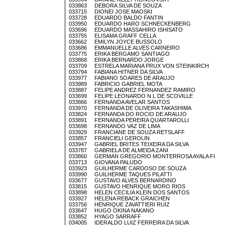
033863 DEBORA SILVA DE SOUZA
033715 DIONEI JOSE MAOSKI
033728 EDUARDO BALDO FANTIN
033950 EDUARDO HARO SCHNECKENBERG
033696 EDUARDO MASSAHIRO ISHISATO
033755 ELISAMA GRAFF CELLA
033662 EMILYN JOYCE BUSSOLO
033686 EMMANUELLE ALVES CARNEIRO
033775 ERIKA BERGAMO SANTIAGO
033868 ERIKA BERNARDO JORGE
033709 ESTRELA MARIANA PRUX VON STEINKIRCH
033794 FABIANA HITNER DA SILVA
033977 FABIANO SOARES DE ARAUJO
033989 FABRICIO GABRIEL MOTA
033887 FELIPE ANDREZ FERNANDEZ RAMIRO
033699 FELIPE LEONARDO N L DE SCOVILLE
033866 FERNANDA AVELAR SANTOS
033970 FERNANDA DE OLIVEIRA TAKASHIMA
033824 FERNANDA DO ROCIO DE ARAUJO
033891 FERNANDA PEREIRA QUARTAROLLI
033698 FERNANDO VAZ DE LIMA
033929 FRANCIANE DE SOUZA RETSLAFF
033857 FRANCIELI GEROLIN
033947 GABRIEL BRITES TEIXEIRA DA SILVA
033787 GABRIELA DE ALMEIDA ZANI
033860 GERMAN GREGORIO MONTERROSA AYALA FI
033713 GIOVANA PALUDO
033923 GUILHERME CARDOSO DE SOUZA
033990 GUILHERME TAQUES PILATTI
033677 GUSTAVO ALVES BERNARDINO
033815 GUSTAVO HENRIQUE MORO RIOS
033898 HELEN CECILIA KLEIN DOS SANTOS
033927 HELENA REBACK GRAICHEN
033756 HENRIQUE ZAVATTIERI RUIZ
033647 HUGO OKINA NAKANO
033852 HYAGO SARRAFF
034005 IDERALDO LUIZ FERREIRA DA SILVA