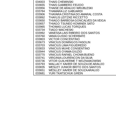
034003 THAIS CHEMINSKI
033655 THAIS GAMBERO FEIJOO
033956 THAISE DE ARAUJO WRUBLESKI
033784 THAMARA LIZ GABUARDI
033906 THAYARA CRISTINA DO AMARAL COSTA
033892 THAYLIS LEITZKE RICCETTO
033650 THIAGO BARBOSA GONCALVES DA VEIGA
033657 THIAGO TSUNEO KOMINEK SATO
033965 THOMAS LUCAS TORQUES
033734 TIAGO WACHESKI
033992 VANESSA LAIS RIBEIRO DOS SANTOS
033760 VANIA GUSSO SCHERBATE
033803 VICTOR CONCENTINO
033673 VINICIUS DOMINGOS FASOLIN
033703 VINICIUS LIMA FIGUEIREDO
033833 VINICIUS MUHE CONSENTINO
033944 VINICIUS OYAMA GIUZIO
033770 VINICIUS RAFAEL CHOMA BUENO
033741 VIRGINIA LOURENCON DA SILVA
033736 VITOR GUILHERME T WOZNIAKOWSKI
033793 WALLACY XAVIER DE SOUZA DE ARAUJO
033835 WESLEY JUNIOR BRITO DOS SANTOS
033651 WESLLEY XAVIER DE SOUZA ARAUJO
033681 YURI TKATSCHUK GREIN