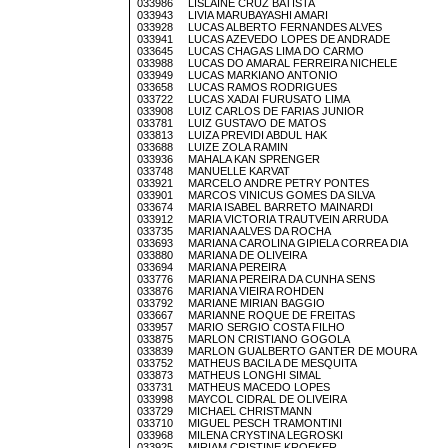
033986 LISLAINE CRUZ BATISTA
033943 LIVIA MARUBAYASHI AMARI
033928 LUCAS ALBERTO FERNANDES ALVES
033941 LUCAS AZEVEDO LOPES DE ANDRADE
033645 LUCAS CHAGAS LIMA DO CARMO
033988 LUCAS DO AMARAL FERREIRA NICHELE
033949 LUCAS MARKIANO ANTONIO
033658 LUCAS RAMOS RODRIGUES
033722 LUCAS XADAI FURUSATO LIMA
033908 LUIZ CARLOS DE FARIAS JUNIOR
033781 LUIZ GUSTAVO DE MATOS
033813 LUIZA PREVIDI ABDUL HAK
033688 LUIZE ZOLA RAMIN
033936 MAHALA KAN SPRENGER
033748 MANUELLE KARVAT
033921 MARCELO ANDRE PETRY PONTES
033901 MARCOS VINICUS GOMES DA SILVA
033674 MARIA ISABEL BARRETO MAINARDI
033912 MARIA VICTORIA TRAUTVEIN ARRUDA
033735 MARIANA ALVES DA ROCHA
033693 MARIANA CAROLINA GIPIELA CORREA DIA
033880 MARIANA DE OLIVEIRA
033694 MARIANA PEREIRA
033776 MARIANA PEREIRA DA CUNHA SENS
033876 MARIANA VIEIRA ROHDEN
033792 MARIANE MIRIAN BAGGIO
033667 MARIANNE ROQUE DE FREITAS
033957 MARIO SERGIO COSTA FILHO
033875 MARLON CRISTIANO GOGOLA
033839 MARLON GUALBERTO GANTER DE MOURA
033752 MATHEUS BACILA DE MESQUITA
033873 MATHEUS LONGHI SIMAL
033731 MATHEUS MACEDO LOPES
033998 MAYCOL CIDRAL DE OLIVEIRA
033729 MICHAEL CHRISTMANN
033710 MIGUEL PESCH TRAMONTINI
033968 MILENA CRYSTINA LEGROSKI
033925 MIRIAM CRISTINE KROEKER