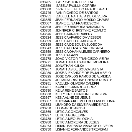
033705 IGOR CASTOR PEREIRA
033659 ISABELA PAULUK CORREA
033888 ISRAEL FELIPE DO PRADO BARTH
033746 IVAN RICARDO DE BARROS
033751 IZABELLE NATHALIA DE OLIVEIRA
033885 JEAN FERNANDO MOSKO CHAVES
033807 JEANE ELISA FRANCESCON
033808 JENIFER BARBOSA NAKAMURA
033750 JENNIFER CHRISTYNE FEDALTO
033846 JESSICA ANAHI RABERY
033724 JESSICA APARECIDA VIESSER
033899 JESSICA BELLO JAKYBALIS
033939 JESSICA DE SOUZA SLOBODA
033643 JESSICA ELIZA SILVA FONSACA
033859 JESSICA OHANA LEMES CARNEIRO
033878 JESSICA PAVIN
033778 JOAO VICTOR FRANCISCO VIEIRA
033771 JONATHAN ALEXANDRE MOREIRA
033666 JONATHAN KULKA
033767 JONATHAS DE SOUZA BATISTA
033930 JOSE ALEXANDRE DE PAUALA BELO
033725 JOSE CARLOS RAMOS DE ALMEIDA
033785 JULIANA CRISTINE CHEMIM DUARTE
033931 KAELLEN OLIVEIRA CALEFFI
033761 KAMILLE CAMARGO CRUZ
033790 KEILA RENE BASTOS
033838 KELLY CRISTINA NUNES DA SILVA
033897 KESIA ALINE DE JESUS
033907 KHIOMARA KHEMELI DELLANI DE LIMA
033653 LEANDRO DA SILVEIRA MEDEIROS
033758 LEONARDO ANGST
033669 LETICIA GONCALVES
033997 LETICIA GUGELMIN
033738 LETICIA MEGUMI OCHIAI
033780 LETICIA MOREIRA DE JESUS
033973 LISIANI BARBARA VIANA DE OLIVEIRA
033730 LISIANNE FERNANDES TREVISANI