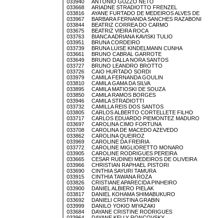
033940 ANTONIO GUZZO NETO
033668 ARIADNE STRADIOTTO FRENZEL
033816 AYANE FURTADO DE MEDEIROS ALVES DE
033967 BARBARA FERNANDA SANCHES RAZABONI
033844 BEATRIZ CORREA DO CARMO
033675 BEATRIZ VIEIRA ROCA
033763 BIANCA ADRIANA KAVISKI TULIO
033951 BRUNA CORDEIRO
033739 BRUNA LUISE KINDELMANN CUNHA
033661 BRUNO CABRAL GARROTE
033649 BRUNO DALLA NORA SANTOS
033727 BRUNO LEANDRO BROTTO
033726 CAIO HURTADO SORDI
033979 CAMILA FERNANDA GOULIN
033810 CAMILA GAMA DA SILVA
033895 CAMILA MATIOSKI DE SOUZA
033850 CAMILA RAMOS BORGES
033946 CAMILA STRADIOTTI
033732 CAMILLA REIS DOS SANTOS
033805 CARLOS ALBERTO CORTELLETE FILHO
033717 CARLOS EDUARDO PIEMONTEZ MADURO
033697 CAROLINA CIMO FORTUNA
033708 CAROLINA DE MACEDO AZEVEDO
033862 CAROLINA QUEIROZ
033969 CAROLINE DA FREIRIA
033772 CAROLINE MIGLIORETTO MONARO
033905 CAROLINE RODRIGUES PEREIRA
033665 CESAR RUDINEI MEDEIROS DE OLIVEIRA
033966 CHRISTIAN RAPHAEL PISTORI
033690 CINTHIA SAYURI TAMURA
033915 CINTHIA TAWANA ROZA
033826 CRISTIANE APARECIDA PINHEIRO
033900 DANIEL ALBIERO PIELAK
033817 DANIEL KOHAMA SHIMABUKURO
033692 DANIELI CRISTINA GRABIN
033999 DANILO YOKIO MIYAZAKI
033684 DAYANE CRISTINE RODRIGUES
033964 DAYANE KELLY RONCOVSKY