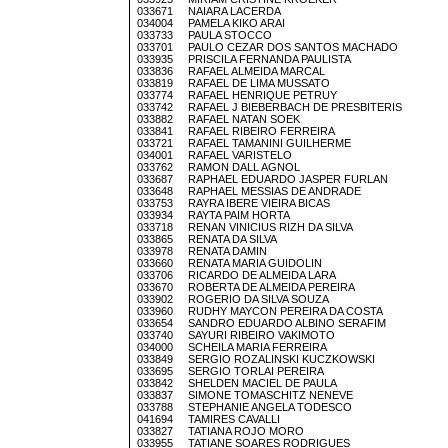
033671 NAIARA LACERDA
034004 PAMELA KIKO ARAI
033733 PAULA STOCCO
033701 PAULO CEZAR DOS SANTOS MACHADO
033935 PRISCILA FERNANDA PAULISTA
033836 RAFAEL ALMEIDA MARCAL
033819 RAFAEL DE LIMA MUSSATO
033774 RAFAEL HENRIQUE PETRUY
033742 RAFAEL J BIEBERBACH DE PRESBITERIS
033882 RAFAEL NATAN SOEK
033841 RAFAEL RIBEIRO FERREIRA
033721 RAFAEL TAMANINI GUILHERME
034001 RAFAEL VARISTELO
033762 RAMON DALL AGNOL
033687 RAPHAEL EDUARDO JASPER FURLAN
033648 RAPHAEL MESSIAS DE ANDRADE
033753 RAYRA IBERE VIEIRA BICAS
033934 RAYTA PAIM HORTA
033718 RENAN VINICIUS RIZH DA SILVA
033865 RENATA DA SILVA
033978 RENATA DAMIN
033660 RENATA MARIA GUIDOLIN
033706 RICARDO DE ALMEIDA LARA
033670 ROBERTA DE ALMEIDA PEREIRA
033902 ROGERIO DA SILVA SOUZA
033960 RUDHY MAYCON PEREIRA DA COSTA
033654 SANDRO EDUARDO ALBINO SERAFIM
033740 SAYURI RIBEIRO VAKIMOTO
034000 SCHEILA MARIA FERREIRA
033849 SERGIO ROZALINSKI KUCZKOWSKI
033695 SERGIO TORLAI PEREIRA
033842 SHELDEN MACIEL DE PAULA
033837 SIMONE TOMASCHITZ NENEVE
033788 STEPHANIE ANGELA TODESCO
041694 TAMIRES CAVALLI
033827 TATIANA ROJO MORO
033955 TATIANE SOARES RODRIGUES