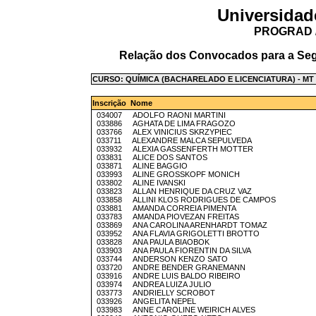
Universidad
PROGRAD /
Relação dos Convocados para a Seg
CURSO: QUÍMICA (BACHARELADO E LICENCIATURA) - MT
Inscrição Nome
034007 ADOLFO RAONI MARTINI
033886 AGHATA DE LIMA FRAGOZO
033766 ALEX VINICIUS SKRZYPIEC
033711 ALEXANDRE MALCA SEPULVEDA
033932 ALEXIA GASSENFERTH MOTTER
033831 ALICE DOS SANTOS
033871 ALINE BAGGIO
033993 ALINE GROSSKOPF MONICH
033802 ALINE IVANSKI
033823 ALLAN HENRIQUE DA CRUZ VAZ
033858 ALLINI KLOS RODRIGUES DE CAMPOS
033881 AMANDA CORREIA PIMENTA
033783 AMANDA PIOVEZAN FREITAS
033869 ANA CAROLINA ARENHARDT TOMAZ
033952 ANA FLAVIA GRIGOLETTI BROTTO
033828 ANA PAULA BIAOBOK
033903 ANA PAULA FIORENTIN DA SILVA
033744 ANDERSON KENZO SATO
033720 ANDRE BENDER GRANEMANN
033916 ANDRE LUIS BALDO RIBEIRO
033974 ANDREA LUIZA JULIO
033773 ANDRIELLY SCROBOT
033926 ANGELITA NEPEL
033983 ANNE CAROLINE WEIRICH ALVES