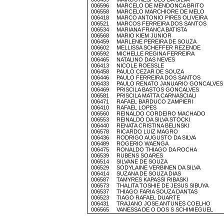
006596 MARCELO DE MENDONCA BRITO
006558 MARCELO MARCHIORE DE MELO
006418 MARCO ANTONIO PIRES OLIVEIRA
006521 MARCOS FERREIRA DOS SANTOS
006534 MARIANA FRANCA BATISTA
006568 MARIO KIEM JUNIOR
006459 MARLENE PEREIRA DE SOUZA
006602 MELLISSA SCHEFFER REZENDE
006592 MICHELLE REGINA FERREIRA
006465 NATALINO DAS NEVES
006413 NICOLE ROESSLE
006458 PAULO CEZAR DE SOUZA
006446 PAULO FERREIRA DOS SANTOS
006433 PAULO RENATO JANUARIO GONCALVES
006469 PRISCILA BASTOS GONCALVES
006581 PRISCILA MATTA CARNASCIALI
006471 RAFAEL BARDUCO ZAMPIERI
006410 RAFAEL LOPES
006560 REINALDO CORDEIRO MACHADO
006553 REINALDO DA SILVA STOCKI
006440 RENATA CRISTINA BELINSKI
006578 RICARDO LUIZ MAGRO
006436 RODRIGO AUGUSTO DA SILVA
006489 ROGERIO WAENGA
006475 RONALDO THIAGO DA ROCHA
006539 RUBENS SOARES
006514 SILVANE DE SOUZA
006529 SODYLAINE VERBINEN DA SILVA
006414 SUZANA DE SOUZA DIAS
006587 TAMYRES KAPASSI RIBASKI
006573 THALITA TOSHIE DE JESUS SIBUYA
006537 THIAGO FARIA SOUZA DANTAS
006523 TIAGO RAFAEL DUARTE
006431 TRAJANO JOSE ANTUNES COELHO
006565 VANESSA DE O DOS S SCHIMIEGUEL