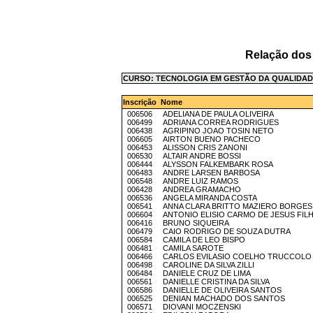
Relação dos
CURSO: TECNOLOGIA EM GESTÃO DA QUALIDADE
Inscrição Nome
006506 ADELIANA DE PAULA OLIVEIRA
006499 ADRIANA CORREA RODRIGUES
006438 AGRIPINO JOAO TOSIN NETO
006605 AIRTON BUENO PACHECO
006453 ALISSON CRIS ZANONI
006530 ALTAIR ANDRE BOSSI
006444 ALYSSON FALKEMBARK ROSA
006483 ANDRE LARSEN BARBOSA
006548 ANDRE LUIZ RAMOS
006428 ANDREA GRAMACHO
006536 ANGELA MIRANDA COSTA
006541 ANNA CLARA BRITTO MAZIERO BORGES
006604 ANTONIO ELISIO CARMO DE JESUS FIL
006416 BRUNO SIQUEIRA
006479 CAIO RODRIGO DE SOUZA DUTRA
006584 CAMILA DE LEO BISPO
006481 CAMILA SAROTE
006466 CARLOS EVILASIO COELHO TRUCCOLO
006498 CAROLINE DA SILVA ZILLI
006484 DANIELE CRUZ DE LIMA
006561 DANIELLE CRISTINA DA SILVA
006586 DANIELLE DE OLIVEIRA SANTOS
006525 DENIAN MACHADO DOS SANTOS
006571 DIOVANI MOCZENSKI