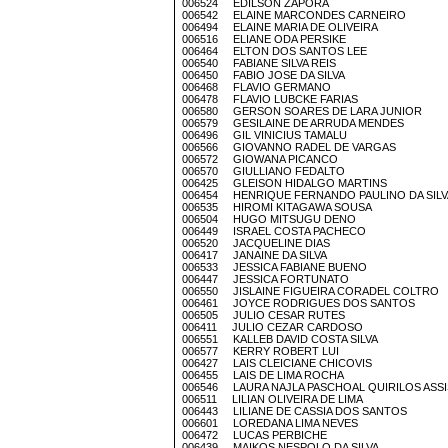
006524 EDILSON ZAPORA
006542 ELAINE MARCONDES CARNEIRO
006494 ELAINE MARIA DE OLIVEIRA
006516 ELIANE ODA PERSIKE
006464 ELTON DOS SANTOS LEE
006540 FABIANE SILVA REIS
006450 FABIO JOSE DA SILVA
006468 FLAVIO GERMANO
006478 FLAVIO LUBCKE FARIAS
006580 GERSON SOARES DE LARA JUNIOR
006579 GESILAINE DE ARRUDA MENDES
006496 GIL VINICIUS TAMALU
006566 GIOVANNO RADEL DE VARGAS
006572 GIOWANA PICANCO
006570 GIULLIANO FEDALTO
006425 GLEISON HIDALGO MARTINS
006454 HENRIQUE FERNANDO PAULINO DA SILV
006535 HIROMI KITAGAWA SOUSA
006504 HUGO MITSUGU DENO
006449 ISRAEL COSTA PACHECO
006520 JACQUELINE DIAS
006417 JANAINE DA SILVA
006533 JESSICA FABIANE BUENO
006447 JESSICA FORTUNATO
006550 JISLAINE FIGUEIRA CORADEL COLTRO
006461 JOYCE RODRIGUES DOS SANTOS
006505 JULIO CESAR RUTES
006411 JULIO CEZAR CARDOSO
006551 KALLEB DAVID COSTA SILVA
006577 KERRY ROBERT LUI
006427 LAIS CLEICIANE CHICOVIS
006455 LAIS DE LIMA ROCHA
006546 LAURA NAJLA PASCHOAL QUIRILOS ASSI
006511 LILIAN OLIVEIRA DE LIMA
006443 LILIANE DE CASSIA DOS SANTOS
006601 LOREDANA LIMA NEVES
006472 LUCAS PERBICHE
006439 MAIKOS NESPOLO DA SILVA