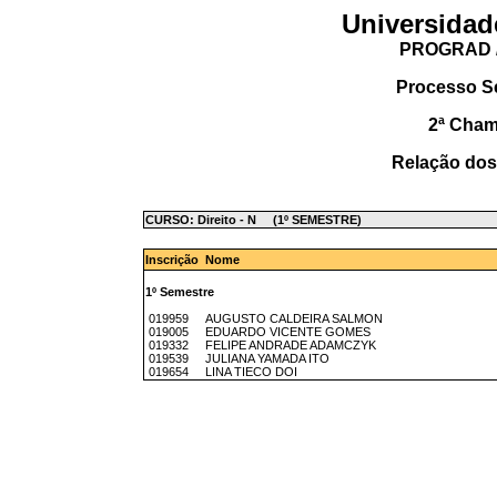
Universidad
PROGRAD /
Processo S
2ª Cha
Relação dos
CURSO: Direito - N (1º SEMESTRE)
Inscrição Nome
1º Semestre
019959 AUGUSTO CALDEIRA SALMON
019005 EDUARDO VICENTE GOMES
019332 FELIPE ANDRADE ADAMCZYK
019539 JULIANA YAMADA ITO
019654 LINA TIECO DOI