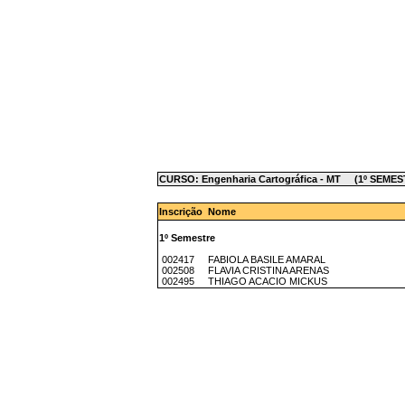
CURSO: Engenharia Cartográfica - MT (1º SEMES
Inscrição Nome
1º Semestre
002417 FABIOLA BASILE AMARAL
002508 FLAVIA CRISTINA ARENAS
002495 THIAGO ACACIO MICKUS