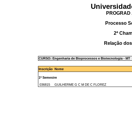
Universidad
PROGRAD /
Processo S
2ª Cha
Relação dos
CURSO: Engenharia de Bioprocessos e Biotecnologia - M
Inscrição Nome
1º Semestre
036815 GUILHERME G C M DE C FLOREZ