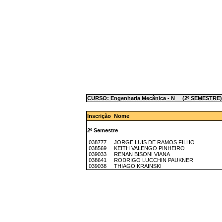
CURSO: Engenharia Mecânica - N (2º SEMESTRE)
Inscrição Nome
2º Semestre
038777 JORGE LUIS DE RAMOS FILHO
038569 KEITH VALENGO PINHEIRO
039033 RENAN BISONI VIANA
038641 RODRIGO LUCCHIN PAUKNER
039038 THIAGO KRAINSKI