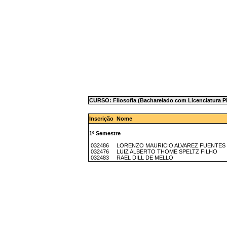
CURSO: Filosofia (Bacharelado com Licenciatura 
Inscrição Nome
1º Semestre
032486 LORENZO MAURICIO ALVAREZ FUENTES
032476 LUIZ ALBERTO THOME SPELTZ FILHO
032483 RAEL DILL DE MELLO