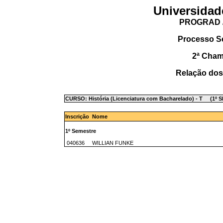
Universidad
PROGRAD /
Processo S
2ª Cha
Relação dos
CURSO: História (Licenciatura com Bacharelado) - T (1º
Inscrição Nome
1º Semestre
040636 WILLIAN FUNKE