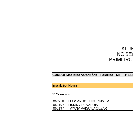
ALUN
NO SE
PRIMEIRO
CURSO: Medicina Veterinária - Palotina - MT 1º 
Inscrição Nome
1º Semestre
050218 LEONARDO LUIS LANGER
050167 LISIANY DENARDIN
050197 TAYANA PRISCILA CEZAR