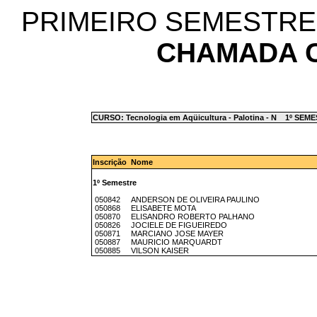
PRIMEIRO SEMESTRE
CHAMADA 
CURSO: Tecnologia em Aqüicultura - Palotina - N 1º SEM
Inscrição Nome
1º Semestre
050842 ANDERSON DE OLIVEIRA PAULINO
050868 ELISABETE MOTA
050870 ELISANDRO ROBERTO PALHANO
050826 JOCIELE DE FIGUEIREDO
050871 MARCIANO JOSE MAYER
050887 MAURICIO MARQUARDT
050885 VILSON KAISER