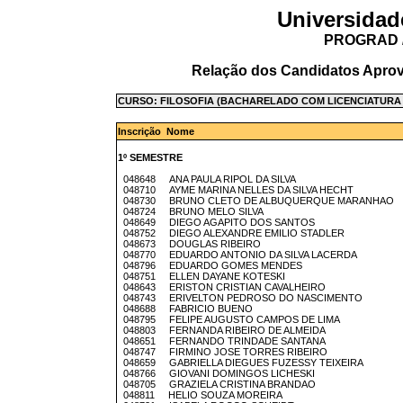
Universidad
PROGRAD /
Relação dos Candidatos Aprov
CURSO: FILOSOFIA (BACHARELADO COM LICENCIATURA P
Inscrição Nome
1º SEMESTRE
048648 ANA PAULA RIPOL DA SILVA
048710 AYME MARINA NELLES DA SILVA HECHT
048730 BRUNO CLETO DE ALBUQUERQUE MARANHAO
048724 BRUNO MELO SILVA
048649 DIEGO AGAPITO DOS SANTOS
048752 DIEGO ALEXANDRE EMILIO STADLER
048673 DOUGLAS RIBEIRO
048770 EDUARDO ANTONIO DA SILVA LACERDA
048796 EDUARDO GOMES MENDES
048751 ELLEN DAYANE KOTESKI
048643 ERISTON CRISTIAN CAVALHEIRO
048743 ERIVELTON PEDROSO DO NASCIMENTO
048688 FABRICIO BUENO
048795 FELIPE AUGUSTO CAMPOS DE LIMA
048803 FERNANDA RIBEIRO DE ALMEIDA
048651 FERNANDO TRINDADE SANTANA
048747 FIRMINO JOSE TORRES RIBEIRO
048659 GABRIELLA DIEGUES FUZESSY TEIXEIRA
048766 GIOVANI DOMINGOS LICHESKI
048705 GRAZIELA CRISTINA BRANDAO
048811 HELIO SOUZA MOREIRA