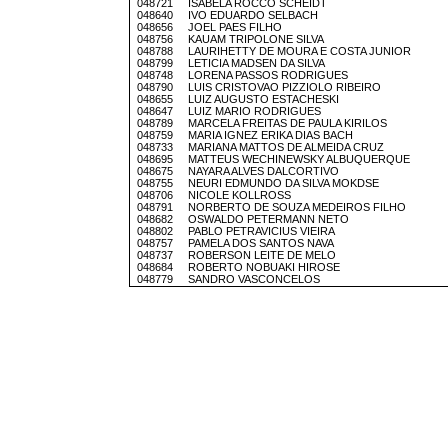
048721 ISABELA ROCCO SCHEIDT
048640 IVO EDUARDO SELBACH
048656 JOEL PAES FILHO
048756 KAUAM TRIPOLONE SILVA
048788 LAURIHETTY DE MOURA E COSTA JUNIOR
048799 LETICIA MADSEN DA SILVA
048748 LORENA PASSOS RODRIGUES
048790 LUIS CRISTOVAO PIZZIOLO RIBEIRO
048655 LUIZ AUGUSTO ESTACHESKI
048647 LUIZ MARIO RODRIGUES
048789 MARCELA FREITAS DE PAULA KIRILOS
048759 MARIA IGNEZ ERIKA DIAS BACH
048733 MARIANA MATTOS DE ALMEIDA CRUZ
048695 MATTEUS WECHINEWSKY ALBUQUERQUE
048675 NAYARA ALVES DALCORTIVO
048755 NEURI EDMUNDO DA SILVA MOKDSE
048706 NICOLE KOLLROSS
048791 NORBERTO DE SOUZA MEDEIROS FILHO
048682 OSWALDO PETERMANN NETO
048802 PABLO PETRAVICIUS VIEIRA
048757 PAMELA DOS SANTOS NAVA
048737 ROBERSON LEITE DE MELO
048684 ROBERTO NOBUAKI HIROSE
048779 SANDRO VASCONCELOS