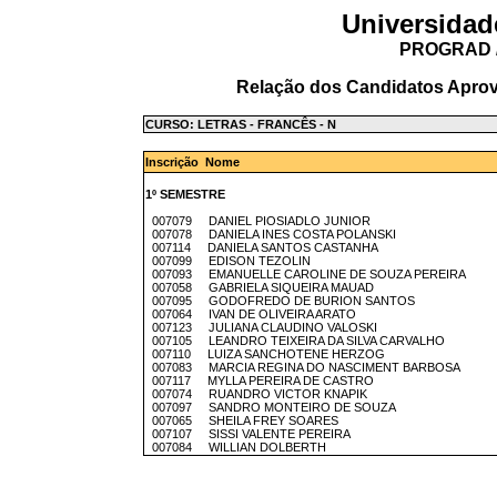
Universidad
PROGRAD /
Relação dos Candidatos Aprov
CURSO: LETRAS - FRANCÊS - N
Inscrição Nome
1º SEMESTRE
007079 DANIEL PIOSIADLO JUNIOR
007078 DANIELA INES COSTA POLANSKI
007114 DANIELA SANTOS CASTANHA
007099 EDISON TEZOLIN
007093 EMANUELLE CAROLINE DE SOUZA PEREIRA
007058 GABRIELA SIQUEIRA MAUAD
007095 GODOFREDO DE BURION SANTOS
007064 IVAN DE OLIVEIRA ARATO
007123 JULIANA CLAUDINO VALOSKI
007105 LEANDRO TEIXEIRA DA SILVA CARVALHO
007110 LUIZA SANCHOTENE HERZOG
007083 MARCIA REGINA DO NASCIMENT BARBOSA
007117 MYLLA PEREIRA DE CASTRO
007074 RUANDRO VICTOR KNAPIK
007097 SANDRO MONTEIRO DE SOUZA
007065 SHEILA FREY SOARES
007107 SISSI VALENTE PEREIRA
007084 WILLIAN DOLBERTH