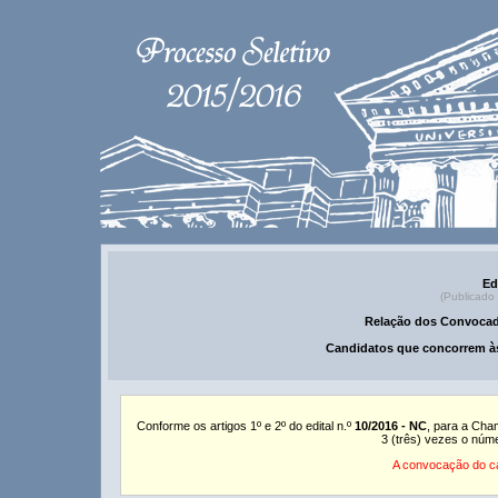
Ed
(Publicado
Relação dos Convocad
Candidatos que concorrem às
Conforme os artigos 1º e 2º do edital n.º
10/2016 - NC
, para a Cha
3 (três) vezes o núm
A convocação do ca