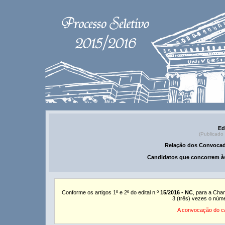
Ed
(Publicado
Relação dos Convocad
Candidatos que concorrem às
Conforme os artigos 1º e 2º do edital n.º
15/2016 - NC
, para a Cha
3 (três) vezes o núm
A convocação do ca