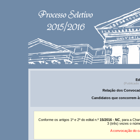
Ed
(Publicado
Relação dos Convocad
Candidatos que concorrem às
Conforme os artigos 1º e 2º do edital n.º
15/2016 - NC
, para a Cha
3 (três) vezes o núm
A convocação do ca