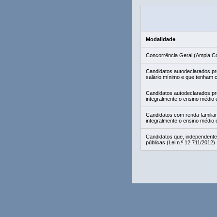
Modalidade
Concorrência Geral (Ampla C
Candidatos autodeclarados pret
salário mínimo e que tenham c
Candidatos autodeclarados pr
integralmente o ensino médio 
Candidatos com renda familiar 
integralmente o ensino médio 
Candidatos que, independente
públicas (Lei n.º 12.711/2012)